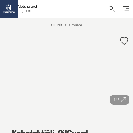
Mets ja aed
EE, Eesti
Õli, kütus ja määre
1/2
Kahetaktiõli, OilGuard