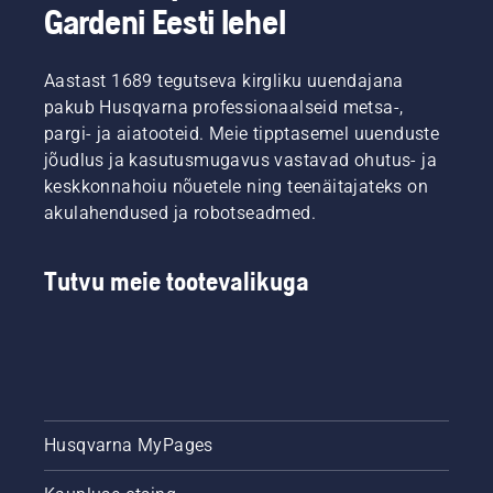
Gardeni Eesti lehel
Nemad
viisi,
juhtplaadi.
on meie
mõlemad
See
H-tiim.
on
pikendab
Ja
Aastast 1689 tegutseva kirgliku uuendajana
näidatud
juhtplaadi
nemad
selles
ja keti
pakub Husqvarna professionaalseid metsa-,
on meie
videos.
eluiga.
pargi- ja aiatooteid. Meie tipptasemel uuenduste
kõige
Järgige
jõudlus ja kasutusmugavus vastavad ohutus- ja
nõudlikumad
selles
keskkonnahoiu nõuetele ning teenäitajateks on
kasutajad.
lühivideos
akulahendused ja robotseadmed.
toodud
suuniseid
selle
Tutvu meie tootevalikuga
kohta,
kuidas
kontrollida
kettsae
keti
määrdesüsteemi
töökorras
olekut.
Husqvarna MyPages
Kõigepealt
kontrollige