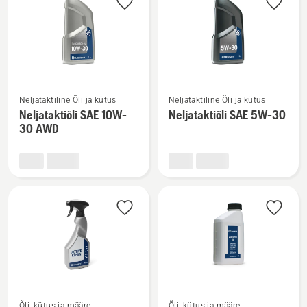
Vaata
Vaata
Neljataktiline Õli ja kütus
Neljataktiline Õli ja kütus
rohkem
rohkem
Neljataktiõli SAE 10W-
Neljataktiõli SAE 5W-30
üksikasju
üksikasju
30 AWD
toote
toote
Neljataktiõli
Neljataktiõli
SAE 10W-
SAE 5W-
30 AWD
30
kohta
kohta
Vaata
Vaata
Õli, kütus ja määre
Õli, kütus ja määre