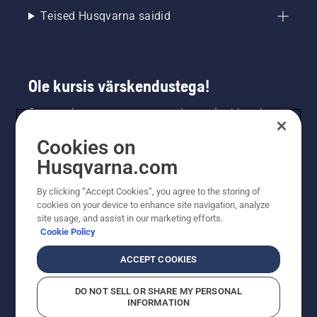
Teised Husqvarna saidid
Ole kursis värskendustega!
Saa uusimat teavet uute toodete, eripakkumiste
ja muu kohta. Registreeru meie uudiskirja
Cookies on
saamiseks siin.
Husqvarna.com
LIITU UUDISKIRJAGA
By clicking “Accept Cookies”, you agree to the storing of
cookies on your device to enhance site navigation, analyze
site usage, and assist in our marketing efforts.
Cookie Policy
ACCEPT COOKIES
DO NOT SELL OR SHARE MY PERSONAL
INFORMATION