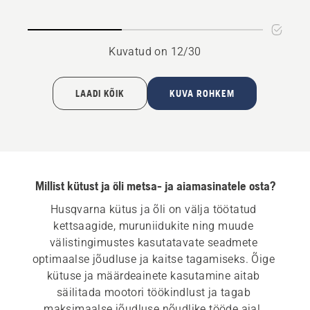
BIO
kohta
Kuvatud on 12/30
LAADI KÕIK
KUVA ROHKEM
Millist kütust ja õli metsa- ja aiamasinatele osta?
Husqvarna kütus ja õli on välja töötatud 
kettsaagide, muruniidukite ning muude 
välistingimustes kasutatavate seadmete 
optimaalse jõudluse ja kaitse tagamiseks. Õige 
kütuse ja määrdeainete kasutamine aitab 
säilitada mootori töökindlust ja tagab 
maksimaalse jõudluse nõudlike tööde ajal. 