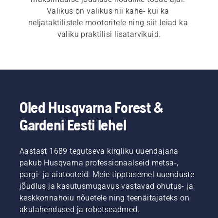
Valikus on valikus nii kahe- kui ka 
neljataktilistele mootoritele ning siit leiad ka 
valiku praktilisi lisatarvikuid.
Oled Husqvarna Forest &
Gardeni Eesti lehel
Aastast 1689 tegutseva kirgliku uuendajana
pakub Husqvarna professionaalseid metsa-,
pargi- ja aiatooteid. Meie tipptasemel uuenduste
jõudlus ja kasutusmugavus vastavad ohutus- ja
keskkonnahoiu nõuetele ning teenäitajateks on
akulahendused ja robotseadmed.