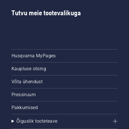
Tutvu meie tootevalikuga
Husqvarna MyPages
Kaupluse otsing
Võta ühendust
Pressiruum
Pakkumised
Õiguslik tooteteave