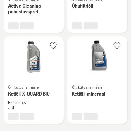
rohkem
rohkem
Active Cleaning
Õhufiltriõli
üksikasju
üksikasju
puhastussprei
toote
toote
Active
Õhufiltriõli
Cleaning
kohta
puhastussprei
kohta
Vaata
Vaata
Õli, kütus ja määre
Õli, kütus ja määre
rohkem
rohkem
Ketiõli X-QUARD BIO
Ketiõli, mineraal
üksikasju
üksikasju
Biolagunev
toote
toote
Jah
Ketiõli
Ketiõli,
X-
mineraal
QUARD
kohta