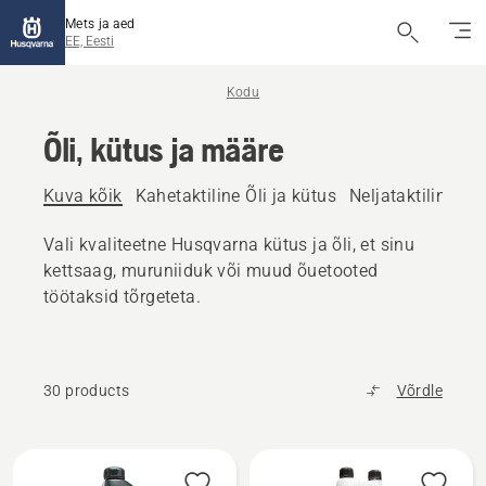
Mets ja aed
EE, Eesti
Kodu
Õli, kütus ja määre
Kuva kõik
Kahetaktiline Õli ja kütus
Neljataktiline Õli
Vali kvaliteetne Husqvarna kütus ja õli, et sinu
kettsaag, muruniiduk või muud õuetooted
töötaksid tõrgeteta.
30 products
Võrdle
Kuva