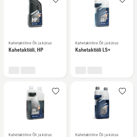
kõik
tooted
Vaata
Vaata
Kahetaktiline Õli ja kütus
Kahetaktiline Õli ja kütus
rohkem
rohkem
Kahetaktiõli, HP
Kahetaktiõli LS+
üksikasju
üksikasju
toote
toote
Kahetaktiõli,
Kahetaktiõli
HP
LS+
kohta
kohta
Vaata
Vaata
Kahetaktiline Õli ja kütus
Kahetaktiline Õli ja kütus
rohkem
rohkem