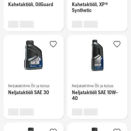
Kahetaktiõli, OilGuard
Kahetaktiõli, XP®
üksikasju
üksikasju
Synthetic
toote
toote
Kahetaktiõli,
Kahetaktiõli,
OilGuard
XP®
kohta
Synthetic
kohta
Vaata
Vaata
Neljataktiline Õli ja kütus
Neljataktiline Õli ja kütus
rohkem
rohkem
Neljataktiõli SAE 30
Neljataktiõli SAE 10W-
üksikasju
üksikasju
40
toote
toote
Neljataktiõli
Neljataktiõli
SAE 30
SAE 10W-
kohta
40
kohta