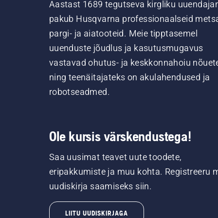
Aastast 1689 tegutseva kirgliku uuendaja
pakub Husqvarna professionaalseid metsa
pargi- ja aiatooteid. Meie tipptasemel
uuenduste jõudlus ja kasutusmugavus
vastavad ohutus- ja keskkonnahoiu nõuet
ning teenäitajateks on akulahendused ja
robotseadmed.
Ole kursis värskendustega!
Saa uusimat teavet uute toodete,
eripakkumiste ja muu kohta. Registreeru 
uudiskirja saamiseks siin.
LIITU UUDISKIRJAGA