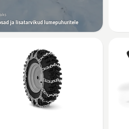
saks
sad ja lisatarvikud lumepuhuritele
Vaata