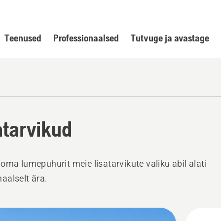
Teenused
Professionaalsed
Tutvuge ja avastage
atarvikud
oma lumepuhurit meie lisatarvikute valiku abil alati
alselt ära.