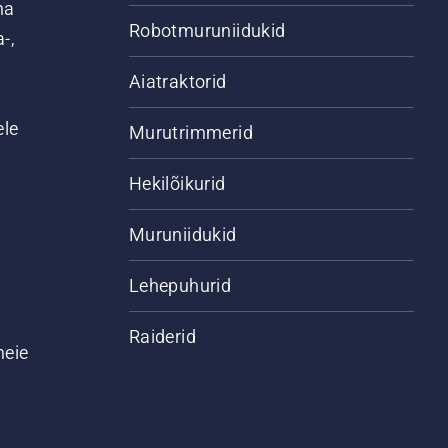
na
Robotmuruniidukid
-,
Aiatraktorid
ele
Murutrimmerid
Hekilõikurid
Muruniidukid
Lehepuhurid
Raiderid
meie