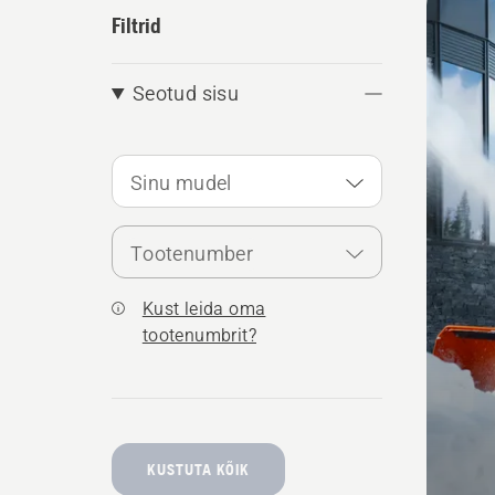
kõik
Filtrid
toote
Seotud sisu
Sinu mudel
Tootenumber
Kust leida oma
tootenumbrit?
KUSTUTA KÕIK