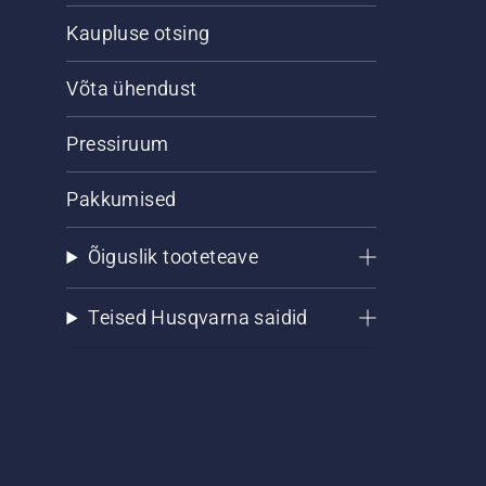
Kaupluse otsing
Võta ühendust
Pressiruum
Pakkumised
Õiguslik tooteteave
Teised Husqvarna saidid