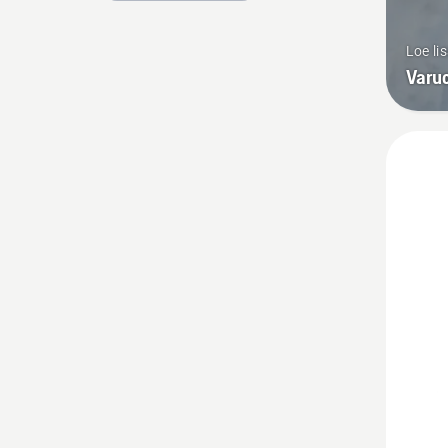
Loe li
Varuo
Vaata