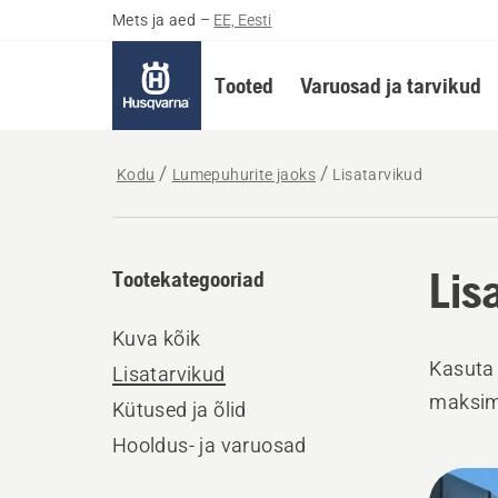
Mets ja aed
–
EE, Eesti
Tooted
Varuosad ja tarvikud
Kodu
Lumepuhurite jaoks
Lisatarvikud
Lis
Tootekategooriad
Kuva kõik
Kasuta 
Lisatarvikud
maksima
Kütused ja õlid
Hooldus- ja varuosad
Kuva