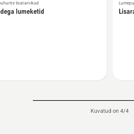
hurite lisatarvikud
Lumepuh
m
rohkem
idega lumeketid
Lisar
ju
üksikasj
toote
ga
Lisaras
tid
lumepuhu
kohta
Kuvatud on 4/4