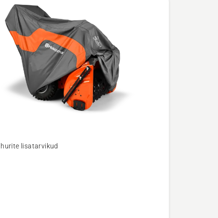
urite lisatarvikud
u