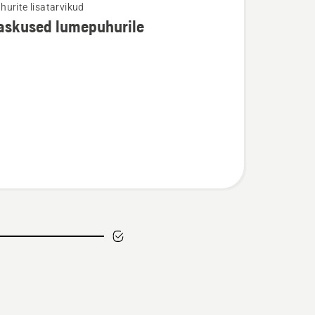
urite lisatarvikud
askused lumepuhurile
u
kused
rile