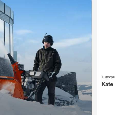
d
Vaata
Lumepuh
rohkem
Kate
üksikasj
toote
Kate
kohta