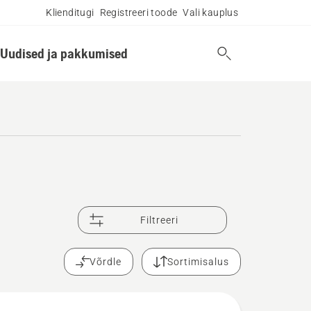
Klienditugi
Registreeri toode
Vali kauplus
Uudised ja pakkumised
Filtreeri
Võrdle
Sortimisalus