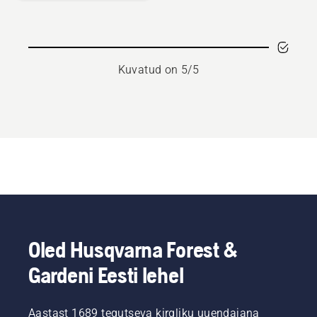
30
kohta
Kuvatud on 5/5
Oled Husqvarna Forest &
Gardeni Eesti lehel
Aastast 1689 tegutseva kirgliku uuendajana