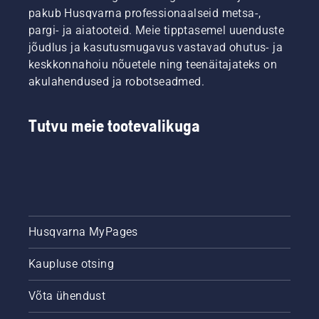
pakub Husqvarna professionaalseid metsa-,
pargi- ja aiatooteid. Meie tipptasemel uuenduste
jõudlus ja kasutusmugavus vastavad ohutus- ja
keskkonnahoiu nõuetele ning teenäitajateks on
akulahendused ja robotseadmed.
Tutvu meie tootevalikuga
Husqvarna MyPages
Kaupluse otsing
Võta ühendust