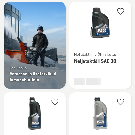
Kuva
kõik
tooted
Vaata
Neljataktiline Õli ja kütus
rohkem
Neljataktiõli SAE 30
üksikasju
Loe lisaks
toote
Varuosad ja lisatarvikud
Neljataktiõli
lumepuhuritele
SAE 30
kohta