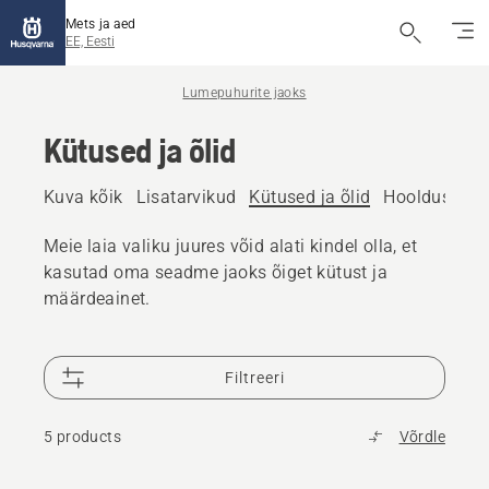
Mets ja aed
EE, Eesti
Lumepuhurite jaoks
Kütused ja õlid
Kuva kõik
Lisatarvikud
Kütused ja õlid
Hooldus- ja 
Meie laia valiku juures võid alati kindel olla, et
kasutad oma seadme jaoks õiget kütust ja
määrdeainet.
Filtreeri
5 products
Võrdle