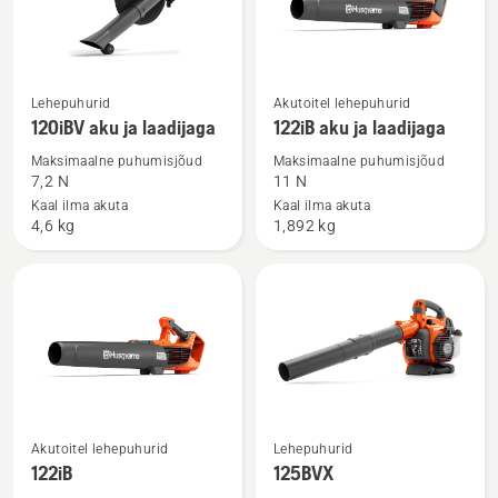
Vaata
Vaata
Lehepuhurid
Akutoitel lehepuhurid
rohkem
rohkem
120iBV aku ja laadijaga
122iB aku ja laadijaga
üksikasju
üksikasju
Maksimaalne puhumisjõud
Maksimaalne puhumisjõud
toote
toote
7,2 N
11 N
120iBV
122iB
Kaal ilma akuta
Kaal ilma akuta
4,6 kg
1,892 kg
aku
aku
ja
ja
laadijaga
laadijaga
kohta
kohta
Vaata
Vaata
Akutoitel lehepuhurid
Lehepuhurid
rohkem
rohkem
122iB
125BVX
üksikasju
üksikasju