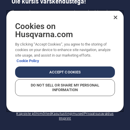
Ole kursis värskendustega!
Saa uusimat teavet uute toodete, eripakkumiste
ja muu kohta. Registreeru meie uudiskirja
Cookies on
saamiseks siin.
Husqvarna.com
LIITU UUDISKIRJAGA
By clicking “Accept Cookies”, you agree to the storing of
cookies on your device to enhance site navigation, analyze
site usage, and assist in our marketing efforts.
Cookie Policy
ACCEPT COOKIES
DO NOT SELL OR SHARE MY PERSONAL
INFORMATION
© Husqvarna AB (publ). Kõik õigused kaitstud. Esitatud
hinnad on soovituslikud jaemüügihinnad.
Küpsiste põhimõtted
Kasutustingimused
Privaatsusavaldus
Imprint