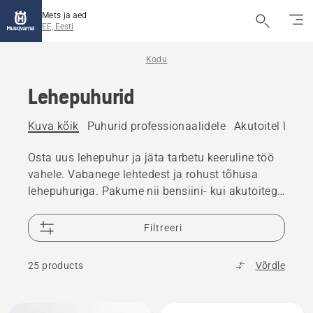
Mets ja aed
EE, Eesti
Kodu
Lehepuhurid
Kuva kõik
Puhurid professionaalidele
Akutoitel lehep
Osta uus lehepuhur ja jäta tarbetu keeruline töö
vahele. Vabanege lehtedest ja rohust tõhusa
lehepuhuriga. Pakume nii bensiini- kui akutoitega
lehepuhureid, nii käeshoitavaid kui ka seljakotina
kantavaid variante.
Filtreeri
25 products
Võrdle
Kuva