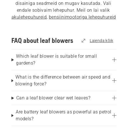
disainiga seadmeid on mugav kasutada. Vali 
endale sobivaim lehepuhur. Meil on lai valik 
akulehepuhureid
, 
bensiinimootoriga lehepuhureid
ning ka 
professionaalseid lehepuhureid
ärisektoris töötamiseks. Meie 
lehepuhuri 
ostujuhend
 aitab sul leida oma vajadustele 
FAQ about leaf blowers
Laienda kõik
parima lahenduse.
Which leaf blower is suitable for small
gardens?
What is the difference between air speed and
blowing force?
Can a leaf blower clear wet leaves?
Are battery leaf blowers as powerful as petrol
models?