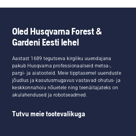
Oled Husqvarna Forest &
Gardeni Eesti lehel
Aastast 1689 tegutseva kirgliku uuendajana
pakub Husqvarna professionaalseid metsa-,
pargi- ja aiatooteid. Meie tipptasemel uuenduste
jõudlus ja kasutusmugavus vastavad ohutus- ja
keskkonnahoiu nõuetele ning teenäitajateks on
akulahendused ja robotseadmed.
Tutvu meie tootevalikuga