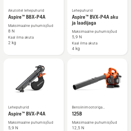
Akutoitel lehepuhurid
Lehepuhurid
Vaata
Vaata
Aspire™ B8X-P4A
Aspire™ BVX-P4A aku
rohkem
rohkem
ja laadijaga
üksikasju
üksikasju
Maksimaalne puhumisjõud
8 N
Maksimaalne puhumisjõud
toote
toote
5,9 N
Kaal ilma akuta
Aspire™
Aspire™
2 kg
Kaal ilma akuta
B8X-
BVX-
4 kg
P4A
P4A
kohta
aku
ja
laadijaga
kohta
Vaata
Vaata
Lehepuhurid
Bensiinimootoriga
rohkem
rohkem
lehepuhurid
Aspire™ BVX-P4A
125B
üksikasju
üksikasju
Maksimaalne puhumisjõud
Maksimaalne puhumisjõud
toote
toote
5,9 N
12,5 N