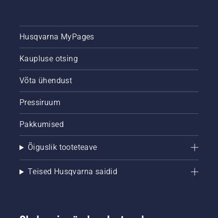
Husqvarna MyPages
Kaupluse otsing
Võta ühendust
Pressiruum
Pakkumised
Õiguslik tooteteave
Teised Husqvarna saidid