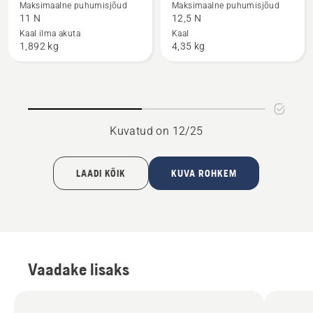
Maksimaalne puhumisjõud
Maksimaalne puhumisjõud
toote
toote
11 N
12,5 N
122iB
125BVX
Kaal ilma akuta
Kaal
1,892 kg
4,35 kg
kohta
kohta
Kuvatud on 12/25
LAADI KÕIK
KUVA ROHKEM
Vaadake lisaks