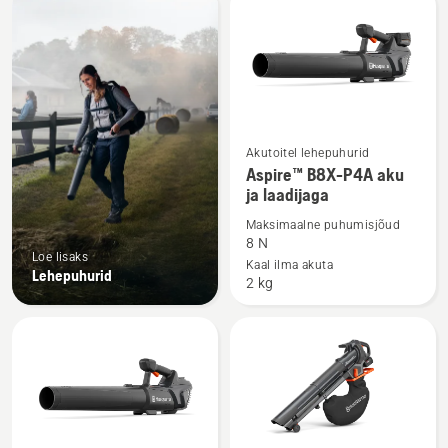
kõik
tooted
Akutoitel lehepuhurid
Vaata
Aspire™ B8X-P4A aku
rohkem
ja laadijaga
üksikasju
Maksimaalne puhumisjõud
toote
8 N
Aspire™
Loe lisaks
Kaal ilma akuta
Lehepuhurid
B8X-
2 kg
P4A
aku
ja
laadijaga
kohta