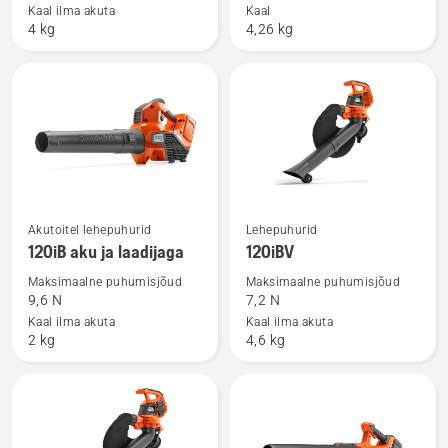
Aspire™
125B
Kaal ilma akuta
Kaal
4 kg
4,26 kg
BVX-
kohta
P4A
kohta
Vaata
Vaata
Akutoitel lehepuhurid
Lehepuhurid
rohkem
rohkem
120iB aku ja laadijaga
120iBV
üksikasju
üksikasju
Maksimaalne puhumisjõud
Maksimaalne puhumisjõud
toote
toote
9,6 N
7,2 N
120iB
120iBV
Kaal ilma akuta
Kaal ilma akuta
2 kg
4,6 kg
aku
kohta
ja
laadijaga
kohta