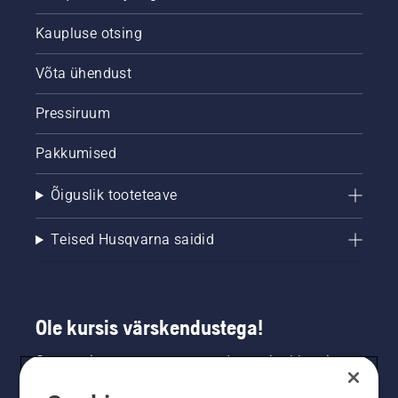
Kaupluse otsing
Võta ühendust
Pressiruum
Pakkumised
Õiguslik tooteteave
Teised Husqvarna saidid
Ole kursis värskendustega!
Saa uusimat teavet uute toodete, eripakkumiste
ja muu kohta. Registreeru meie uudiskirja