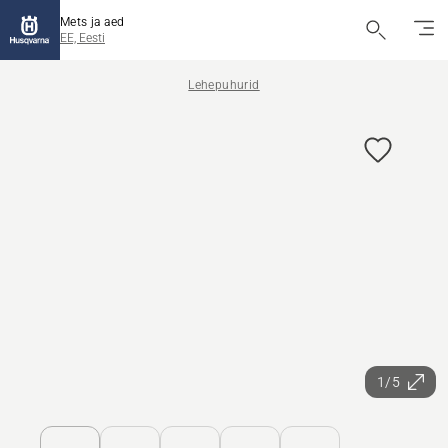
Mets ja aed
EE, Eesti
Lehepuhurid
1/5