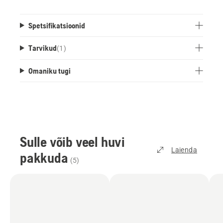
Spetsifikatsioonid
Tarvikud
(
1
)
Omaniku tugi
Sulle võib veel huvi
Laienda
pakkuda
(
5
)