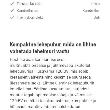
Toruotsiku tüüp
Ümar
Kanderihmad
Kanderihm
Imemiskomplekt
Jah
Kompaktne lehepuhur, mida on lihtne
vahetada leheimuri vastu
Hoolitse aias koristamise eest
multifunktsionaalse ja juhtmevaba akutoitel
lehepuhuriga Husqvarna 120iBV, mis sobib
ideaalselt väikeste ning keskmise suurusega
ülesannete jaoks. Lihtne üleminek lehepuhurilt
imurile ilma tööriista kasutamata, harjadeta
mootor tagab optimaalse tööaja ja võimsuse.
120iBV on hästi tasakaalustatud, kompaktne ja
hõlpsasti manööverdatav polsterdatud