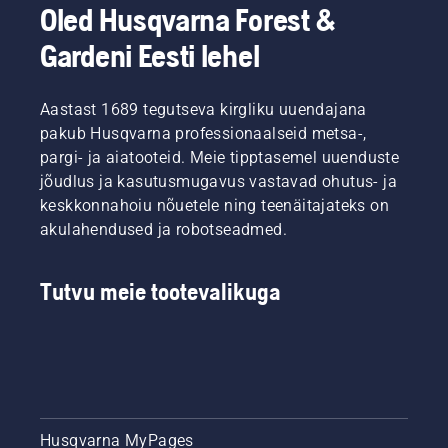
võimsuse
Oled Husqvarna Forest &
ja
jõumomendi
Gardeni Eesti lehel
tänu
ülitõhusale
põlemisele.
Aastast 1689 tegutseva kirgliku uuendajana
pakub Husqvarna professionaalseid metsa-,
pargi- ja aiatooteid. Meie tipptasemel uuenduste
jõudlus ja kasutusmugavus vastavad ohutus- ja
keskkonnahoiu nõuetele ning teenäitajateks on
akulahendused ja robotseadmed.
Tutvu meie tootevalikuga
Husqvarna MyPages