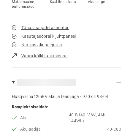
Maksimaalne
Kaal ilma akuta
Aku pinge
puhumisjõud
Tõhus harjadeta mootor
Kasutajasõbralik juhtpaneel
Nutikas akupaigutus
Vaata kõiki funktsioone
Husqvarna120iBV aku ja laadijaga - 970 64 98‑04
Komplekt sisaldab:
40-B140 (36V, 4Ah,
Aku
144Wh)
Akulaadija
40-C80