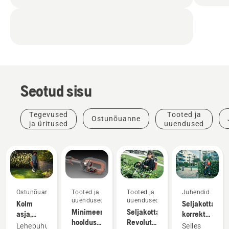
Seotud sisu
Tegevused
Tooted ja
Ostunõuanne
ja üritused
uuendused
Ostunõuanne
Tooted ja
Tooted ja
Juhendid
uuendused
uuendused
Kolm
Seljakottaku
Minimeeri
Seljakottaku.
asja,
korrektne
hooldusvajadust
Revolutsioon
millega
seadistamine
Lehepuhur
Selles