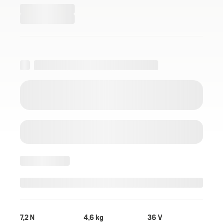
7,2 N
4,6 kg
36 V