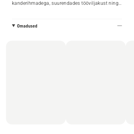
kanderihmadega, suurendades tööviljakust ning
väsitades keha palju vähem. Naudi hõlpsat ja
mugavat kasutust ergonoomiliste käepidemete
ning digitaalse liidesega. See lehepuhur on osa
Omadused
Husqvarna paindlikust 36 V süsteemist BLi-X,
mis võimaldab ühte akut kasutada mitmes
erinevas tööriistas.