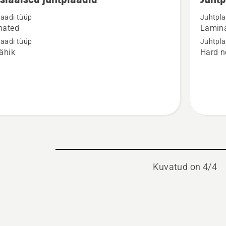
ju
üksikasj
laadi tüüp
Juhtpla
toote
nated
Lamin
aalsed
Juhtplaa
laadi tüüp
Juhtpla
adid
1/4”
ähik
Hard n
mini
PIXEL
1.1mm
kohta
Kuvatud on 4/4