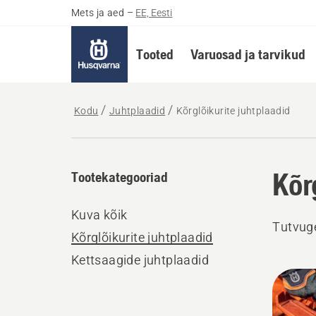
Mets ja aed
–
EE, Eesti
Tooted
Varuosad ja tarvikud
Kodu
Juhtplaadid
Kõrglõikurite juhtplaadid
Kõr
Tootekategooriad
Kuva kõik
Tutvuge
Kõrglõikurite juhtplaadid
Kettsaagide juhtplaadid
Kuva
kõik