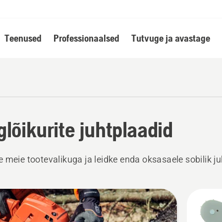
Teenused
Professionaalsed
Tutvuge ja avastage
glõikurite juhtplaadid
 meie tootevalikuga ja leidke enda oksasaele sobilik ju