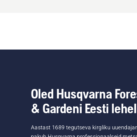
Oled Husqvarna Fore
& Gardeni Eesti lehel
Aastast 1689 tegutseva kirgliku uuendaja
pakub Husqvarna professionaalseid metsa