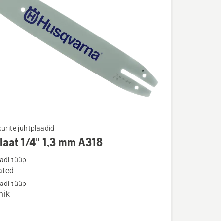
kurite juhtplaadid
laat 1/4" 1,3 mm A318
u
adi tüüp
ated
t
adi tüüp
hik