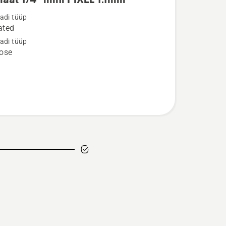
u
adi tüüp
ated
t
adi tüüp
ose