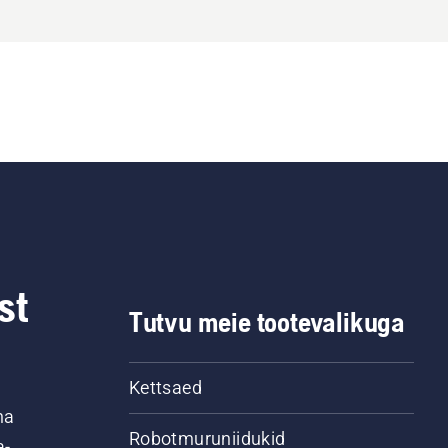
st
Tutvu meie tootevalikuga
Kettsaed
na
Robotmuruniidukid
-,