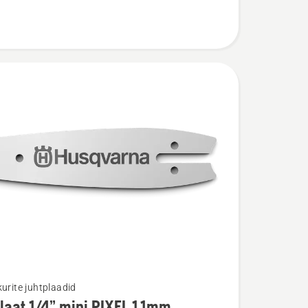
kurite juhtplaadid
laat 1/4” mini PIXEL 1.1mm