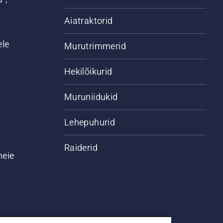
Aiatraktorid
ele
Murutrimmerid
Hekilõikurid
Muruniidukid
Lehepuhurid
Raiderid
meie