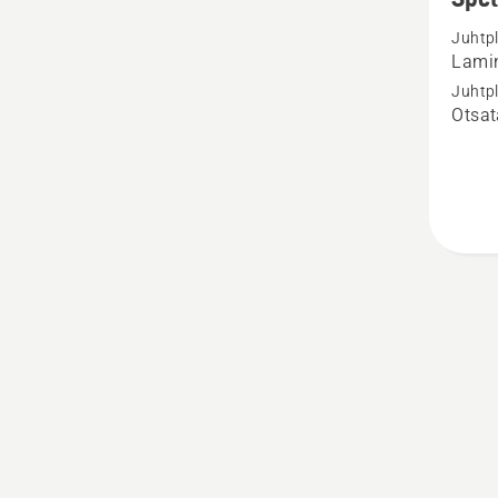
üksikas
Juhtp
toote
Lami
Spetsi
Juhtp
juhtpla
Otsat
kohta