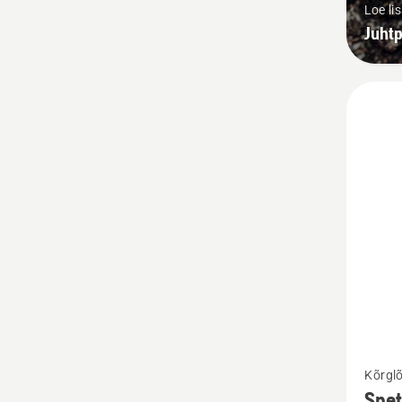
Loe li
Juht
Vaata
Kõrglõ
rohke
Spet