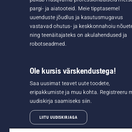
pargi- ja aiatooteid. Meie tipptasemel
uuenduste jõudlus ja kasutusmugavus
vastavad ohutus- ja keskkonnahoiu nõuet
ning teenäitajateks on akulahendused ja
robotseadmed.
Ole kursis värskendustega!
Saa uusimat teavet uute toodete,
eripakkumiste ja muu kohta. Registreeru 
uudiskirja saamiseks siin.
LIITU UUDISKIRJAGA