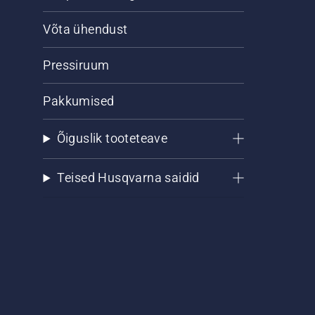
Võta ühendust
Pressiruum
Pakkumised
Õiguslik tooteteave
Teised Husqvarna saidid