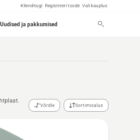
Klienditugi
Registreeri toode
Vali kauplus
Uudised ja pakkumised
htplaat.
Võrdle
Sortimisalus