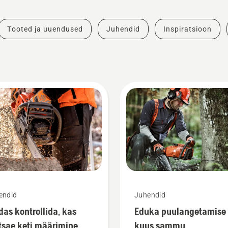
Tooted ja uuendused
Juhendid
Inspiratsioon
endid
Juhendid
das kontrollida, kas
Eduka puulangetamise
tsae keti määrimine
kuus sammu.