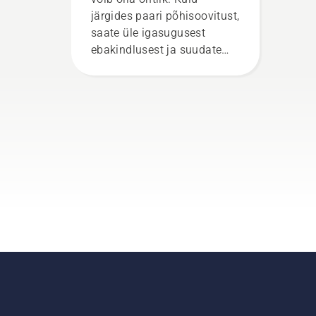
järgides paari põhisoovitust,
saate üle igasugusest
ebakindlusest ja suudate
keskenduda täielikult
eesolevale tööle.