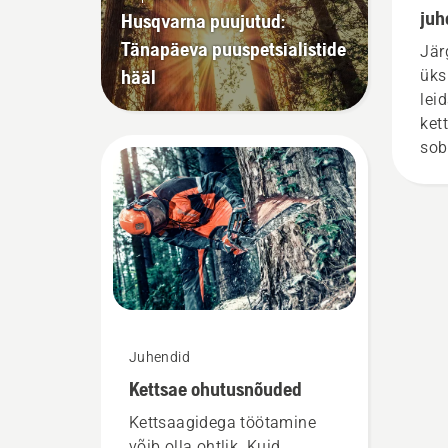
moo
juh
Husqvarna puujutud:
sen
Tänapäeva puuspetsialistide
Jär
Õli
hääl
üks
mää
lei
ket
sob
Juhendid
Kettsae ohutusnõuded
Kettsaagidega töötamine
võib olla ohtlik. Kuid