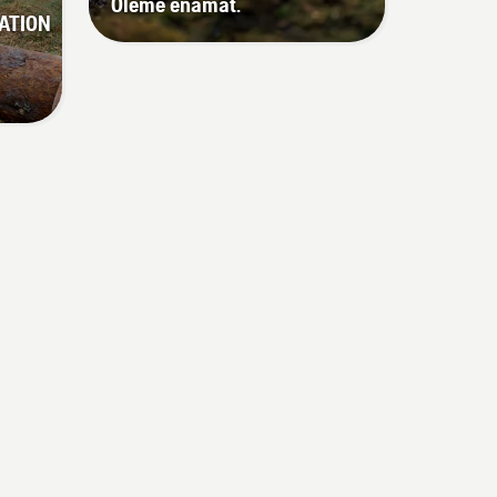
Oleme enamat.
ATION
a