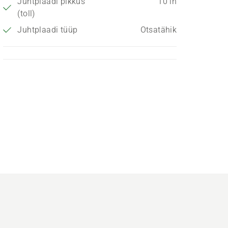
Juhtplaadi pikkus
10 in
(toll)
Juhtplaadi tüüp
Otsatähik