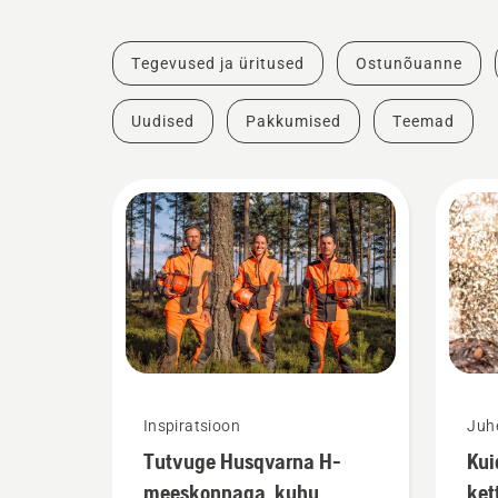
Tegevused ja üritused
Ostunõuanne
Uudised
Pakkumised
Teemad
Inspiratsioon
Juh
Tutvuge Husqvarna H-
Kui
meeskonnaga, kuhu
ket