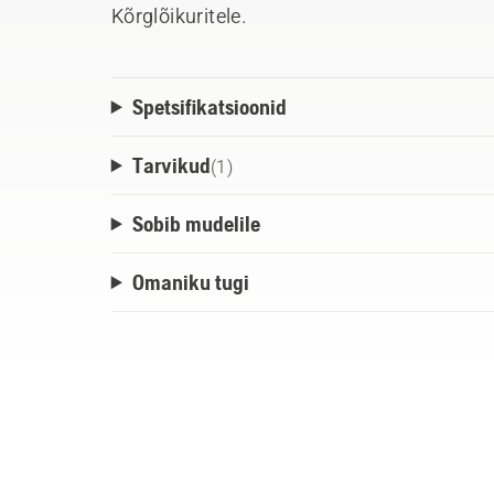
Kõrglõikuritele.
Spetsifikatsioonid
Tarvikud
(
1
)
Sobib mudelile
Omaniku tugi