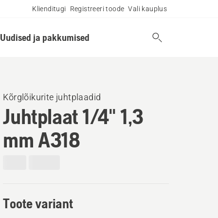
Klienditugi
Registreeri toode
Vali kauplus
Uudised ja pakkumised
Kõrglõikurite juhtplaadid
Juhtplaat 1/4" 1,3
mm A318
Toote variant