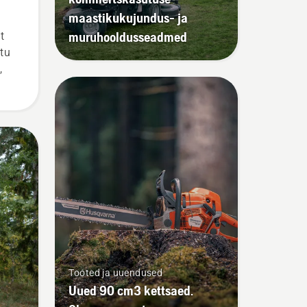
maastikukujundus- ja
muruhooldusseadmed
t
utu
,
Tooted ja uuendused
Uued 90 cm3 kettsaed.