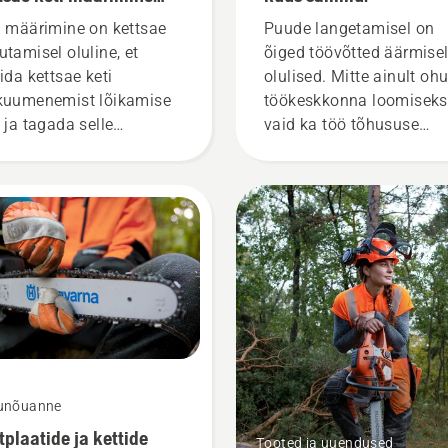
tab?
i määrimine on kettsae
Puude langetamisel on
utamisel oluline, et
õiged töövõtted äärmisel
tida kettsae keti
olulised. Mitte ainult oh
kuumenemist lõikamise
töökeskkonna loomiseks
l ja tagada selle
vaid ka töö tõhususe
rdumiseta liikumine
suurendamiseks.
er juhtplaadi. See
endab juhtplaadi ja keti
iga. Järgige selles
ivideos toodud suuniseid
le kohta, kuidas
trollida kettsae keti
rdesüsteemi töökorras
kut. Kõigepealt
rollige õlitaset.
vitage kettsaag ja
unõuanne
nduge, et ketipidur oleks
tplaatide ja kettide
a võetud. Pange kettsae
Tooted ja uuendused