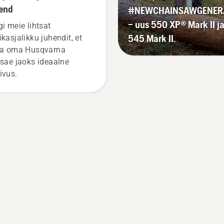
tor puutüvest mõne
end
#NEWCHAINSAWGENER
timeetri kaugusel tööle.
– uus 550 XP® Mark II j
gi meie lihtsat
 tüvel tähendab, et
545 Mark II.
ikasjalikku juhendit, et
rdesüsteem toimib.
da oma Husqvarna
tsae jaoks ideaalne
ivus.