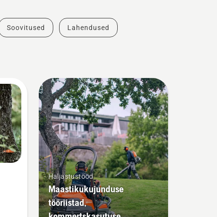
Soovitused
Lahendused
Haljastustööd
Maastikukujunduse
tööriistad,
kommertskasutuse