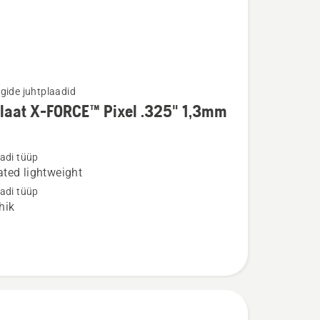
gide juhtplaadid
laat X-FORCE™ Pixel .325" 1,3mm
u
adi tüüp
t
ted lightweight
adi tüüp
hik