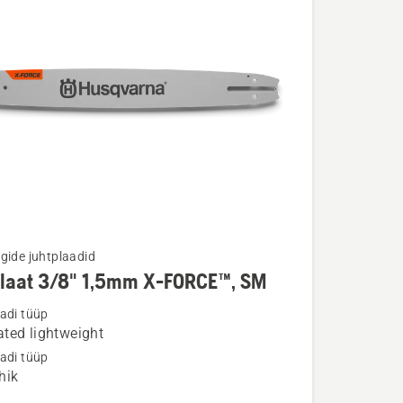
gide juhtplaadid
plaat 3/8" 1,5mm X-FORCE™, SM
u
adi tüüp
ted lightweight
t
adi tüüp
hik