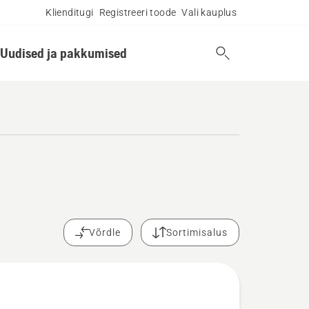
Klienditugi
Registreeri toode
Vali kauplus
Uudised ja pakkumised
Võrdle
Sortimisalus