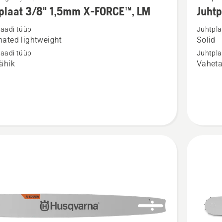
m
rohkem
tplaat 3/8" 1,5mm X-FORCE™, LM
Juht
ju
üksikasj
laadi tüüp
Juhtpla
toote
ated lightweight
Solid
aat
Juhtplaa
laadi tüüp
Juhtpla
X-
ähik
Vaheta
TOUGH
.325"
™,
1.5 SM
kohta