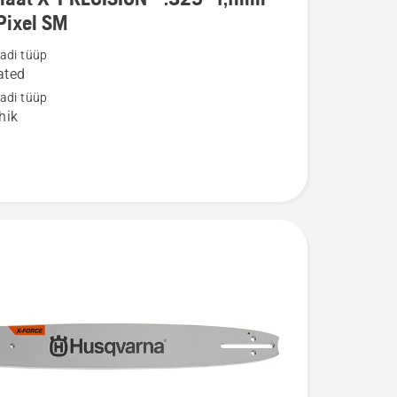
u
Pixel SM
adi tüüp
t
ated
adi tüüp
ION®
hik