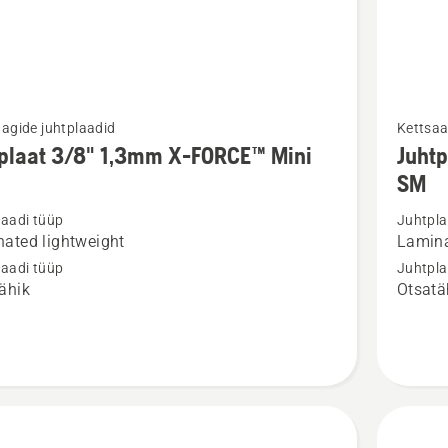
Vaata
agide juhtplaadid
Kettsaa
m
rohkem
tplaat 3/8" 1,3mm X-FORCE™ Mini
Juhtp
ju
üksikasj
SM
toote
laadi tüüp
Juhtpla
aat
Juhtplaa
ated lightweight
Lamina
X-
laadi tüüp
Juhtpla
FORCE™
ähik
Otsatä
Pixel
™
.325"
1,3mm
SM
kohta