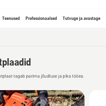
Teenused
Professionaalsed
Tutvuge ja avastage
tplaadid
htplaat tagab parima jõudluse ja pika tööea.