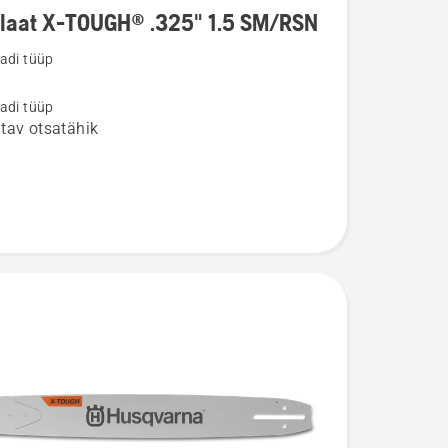
plaat X-TOUGH® .325" 1.5 SM/RSN
u
adi tüüp
t
adi tüüp
tav otsatähik
®
/RSN