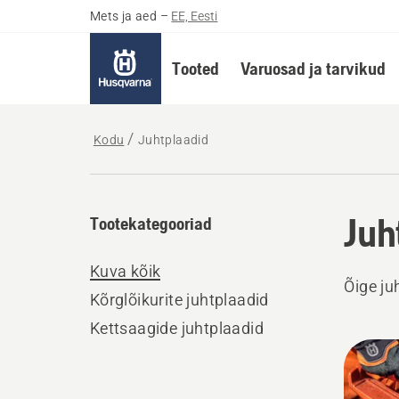
Mets ja aed
–
EE, Eesti
Tooted
Varuosad ja tarvikud
Kodu
Juhtplaadid
Juh
Tootekategooriad
Kuva kõik
Õige ju
Kõrglõikurite juhtplaadid
Kettsaagide juhtplaadid
Kuva
kõik