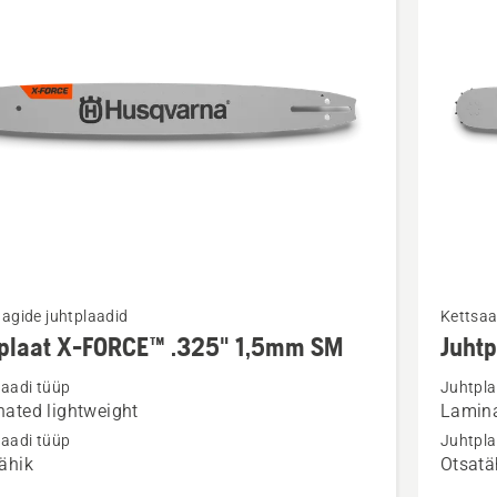
Vaata
agide juhtplaadid
Kettsaa
m
rohkem
tplaat X-FORCE™ .325" 1,5mm SM
Juht
ju
üksikasj
laadi tüüp
Juhtpla
toote
ated lightweight
Lamina
aat
Juhtplaa
laadi tüüp
Juhtpla
3/8"
ähik
Otsatä
™
1,5mm