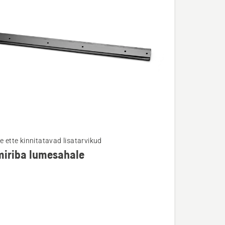
e ette kinnitatavad lisatarvikud
iriba lumesahale
u
ba
ale