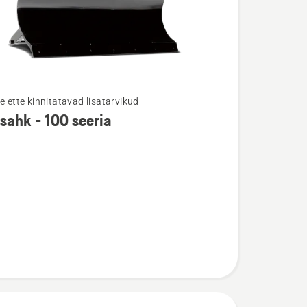
e ette kinnitatavad lisatarvikud
ahk - 100 seeria
u
hk