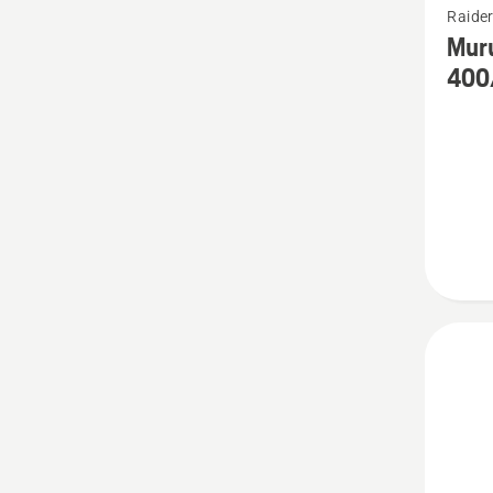
Raider
rohke
Muru
üksikas
400
toote
Muruõh
vasarni
-
400/P5
seeria
kohta