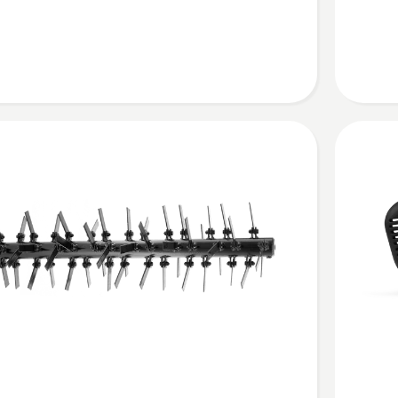
raiderile
kohta
Vaata