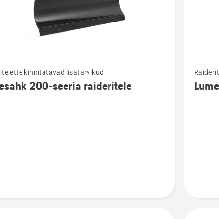
Vaata
ite ette kinnitatavad lisatarvikud
Raiderit
m
rohkem
sahk 200-seeria raideritele
Lumes
ju
üksikasj
toote
ahk
Lumesa
-
100
ele
seeria
kohta