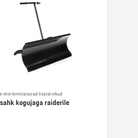
e ette kinnitatavad lisatarvikud
ahk kogujaga raiderile
u
hk
a