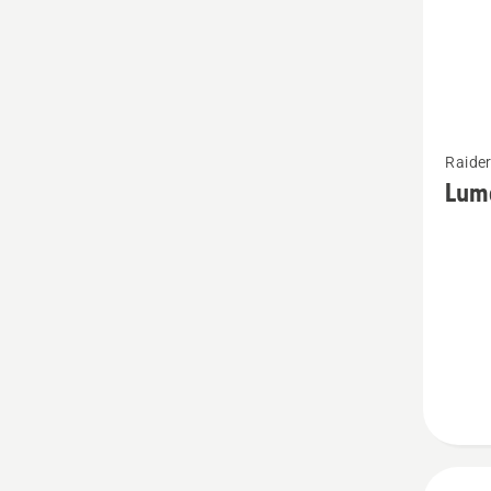
Vaata
Raider
rohke
Lume
üksikas
toote
Lumes
200-
seeria
raiderit
kohta