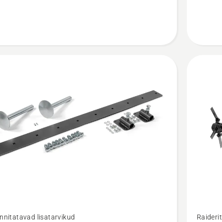
Vaata
innitatavad lisatarvikud
Raiderit
m
rohkem