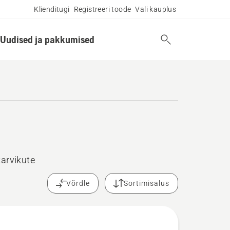
Klienditugi
Registreeri toode
Vali kauplus
Uudised ja pakkumised
tarvikute
Võrdle
Sortimisalus