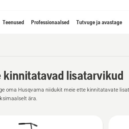
Teenused
Professionaalsed
Tutvuge ja avastage
e kinnitatavad lisatarvikud
e oma Husqvarna niidukit meie ette kinnitatavate lisa
ksimaalselt ära.