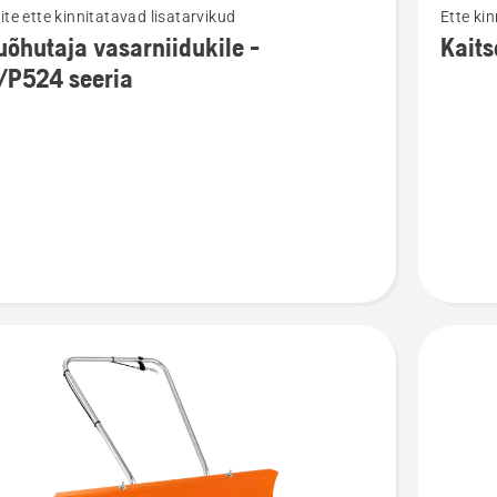
ite ette kinnitatavad lisatarvikud
Ette ki
m
rohkem
õhutaja vasarniidukile -
Kaits
ju
üksikasj
/P524 seeria
toote
utaja
Kaitsera
idukile
murutrak
kohta
24