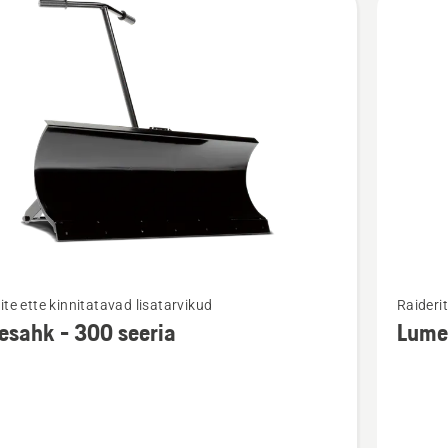
Vaata
ite ette kinnitatavad lisatarvikud
Raiderit
m
rohkem
sahk - 300 seeria
Lumes
ju
üksikasj
toote
ahk
Lumesa
kogujag