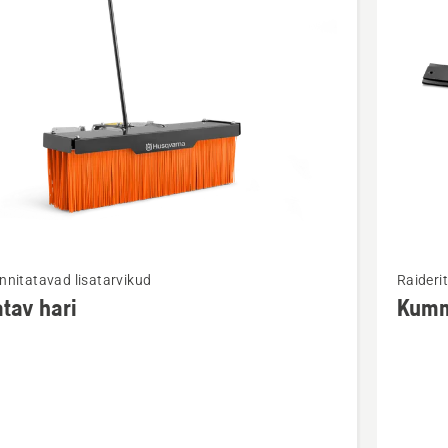
d
Vaata
innitatavad lisatarvikud
Raiderit
m
rohkem
tav hari
Kumm
ju
üksikasj
toote
v
Kummiri
lumesah
kohta