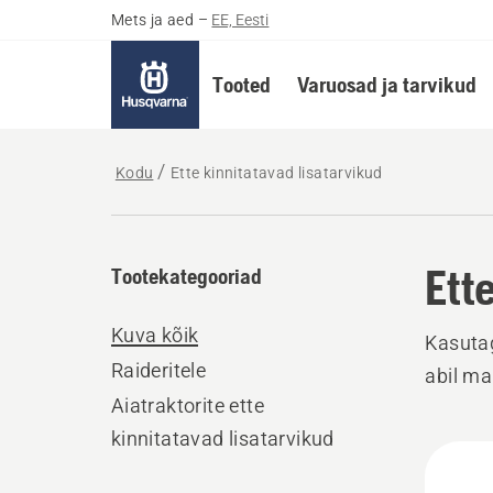
Mets ja aed
–
EE, Eesti
Tooted
Varuosad ja tarvikud
Kodu
Ette kinnitatavad lisatarvikud
Ett
Tootekategooriad
Kuva kõik
Kasutag
Raideritele
abil ma
Aiatraktorite ette
kinnitatavad lisatarvikud
Kuva