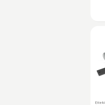
Vaata
Ette k
rohke