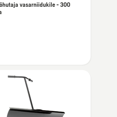
hutaja vasarniidukile - 300
u
a
taja
dukile