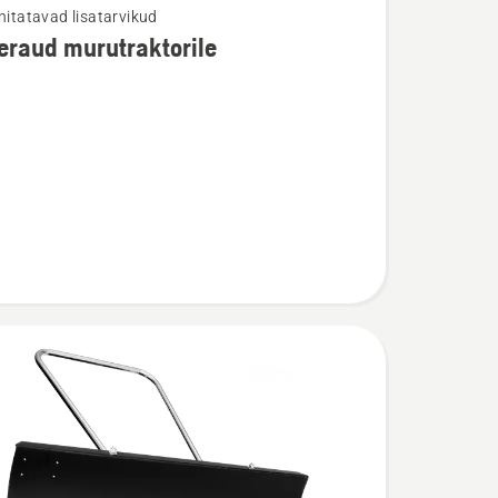
nnitatavad lisatarvikud
eraud murutraktorile
u
ud
torile