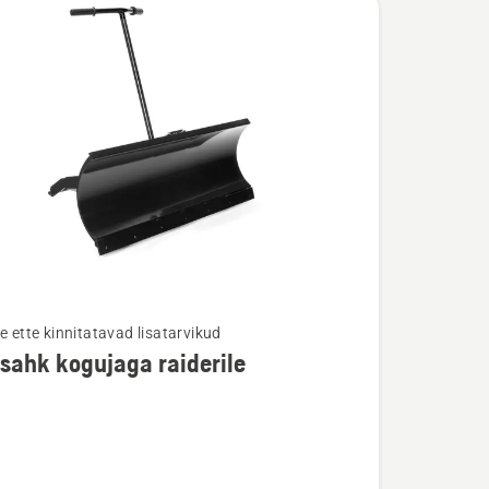
e ette kinnitatavad lisatarvikud
ahk kogujaga raiderile
u
hk
a