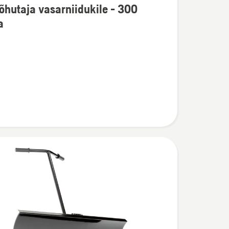
hutaja vasarniidukile - 300
u
a
taja
dukile