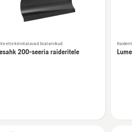
Vaata
ite ette kinnitatavad lisatarvikud
Raiderit
m
rohkem
sahk 200-seeria raideritele
Lumes
ju
üksikasj
toote
ahk
Lumesa
-
100
ele
seeria
kohta