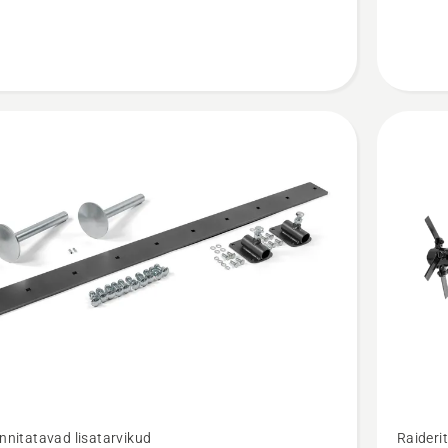
Vaata
innitatavad lisatarvikud
Raiderit
m
rohkem