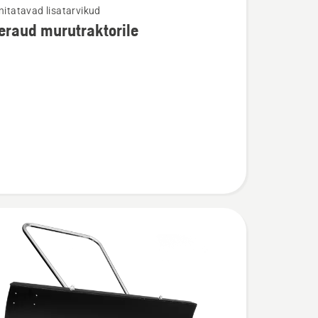
nnitatavad lisatarvikud
eraud murutraktorile
u
ud
torile