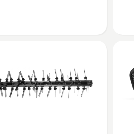
raiderile
kohta
Vaata