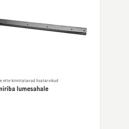
e ette kinnitatavad lisatarvikud
iriba lumesahale
u
ba
ale