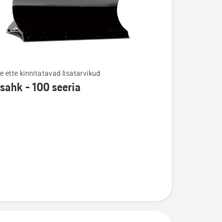
e ette kinnitatavad lisatarvikud
ahk - 100 seeria
u
hk