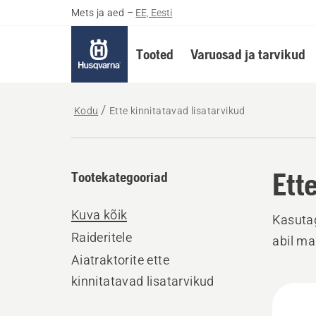
Mets ja aed
–
EE, Eesti
Tooted
Varuosad ja tarvikud
Kodu
Ette kinnitatavad lisatarvikud
Ett
Tootekategooriad
Kuva kõik
Kasutag
Raideritele
abil ma
Aiatraktorite ette
kinnitatavad lisatarvikud
Kuva