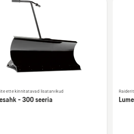
Vaata
ite ette kinnitatavad lisatarvikud
Raiderit
m
rohkem
sahk - 300 seeria
Lumes
ju
üksikasj
toote
ahk
Lumesa
kogujag