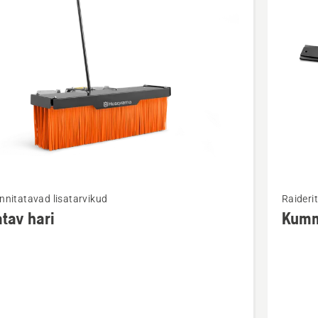
d
Vaata
innitatavad lisatarvikud
Raiderit
m
rohkem
tav hari
Kumm
ju
üksikasj
toote
v
Kummiri
lumesah
kohta