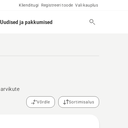
Klienditugi
Registreeri toode
Vali kauplus
Uudised ja pakkumised
tarvikute
Võrdle
Sortimisalus