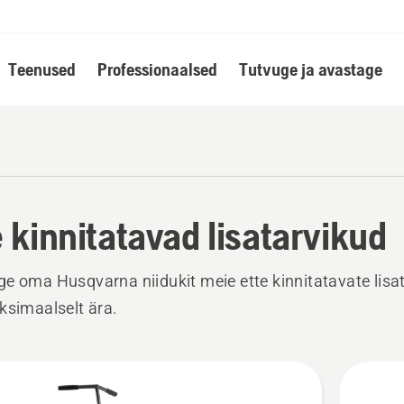
Teenused
Professionaalsed
Tutvuge ja avastage
e kinnitatavad lisatarvikud
e oma Husqvarna niidukit meie ette kinnitatavate lisa
ksimaalselt ära.