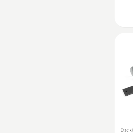
Vaata
Ette k
rohke