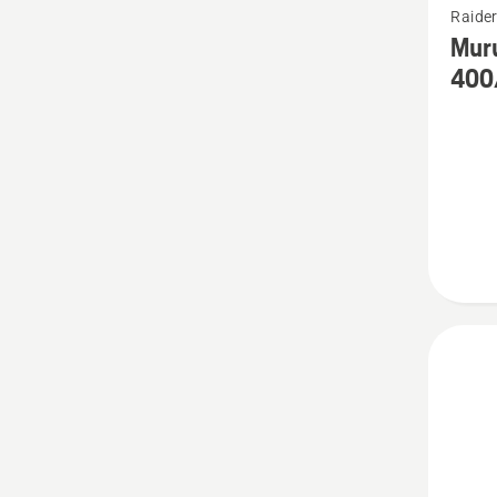
Raider
rohke
Muru
üksikas
400
toote
Muruõh
vasarni
-
400/P5
seeria
kohta