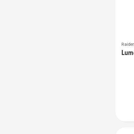
Vaata
Raider
rohke
Lume
üksikas
toote
Lumes
200-
seeria
raiderit
kohta