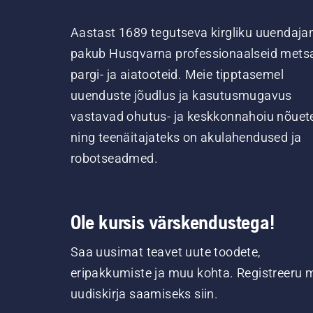
Aastast 1689 tegutseva kirgliku uuendaja
pakub Husqvarna professionaalseid metsa
pargi- ja aiatooteid. Meie tipptasemel
uuenduste jõudlus ja kasutusmugavus
vastavad ohutus- ja keskkonnahoiu nõuet
ning teenäitajateks on akulahendused ja
robotseadmed.
Ole kursis värskendustega!
Saa uusimat teavet uute toodete,
eripakkumiste ja muu kohta. Registreeru 
uudiskirja saamiseks siin.