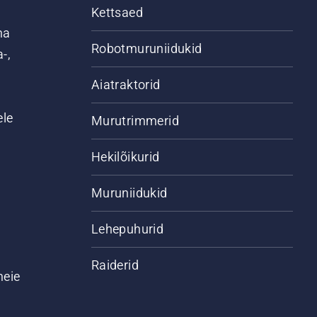
Kettsaed
na
Robotmuruniidukid
-,
Aiatraktorid
ele
Murutrimmerid
Hekilõikurid
Muruniidukid
Lehepuhurid
Raiderid
meie