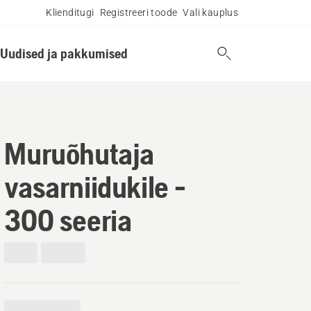
Klienditugi
Registreeri toode
Vali kauplus
Uudised ja pakkumised
Muruõhutaja
vasarniidukile -
300 seeria