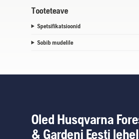
Tooteteave
Spetsifikatsioonid
Sobib mudelile
Oled Husqvarna Fore
& Gardeni Eesti lehel