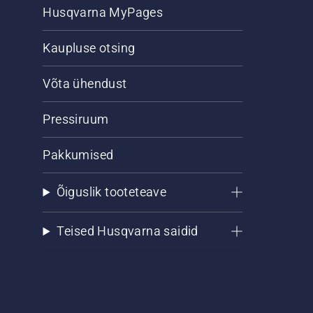
Husqvarna MyPages
Kaupluse otsing
Võta ühendust
Pressiruum
Pakkumised
Õiguslik tooteteave
Teised Husqvarna saidid