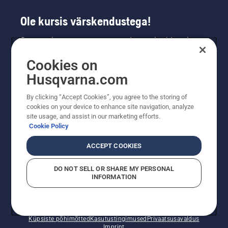
Ole kursis värskendustega!
Saa uusimat teavet uute toodete, eripakkumiste
ja muu kohta. Registreeru meie uudiskirja
Cookies on
saamiseks siin.
Husqvarna.com
LIITU UUDISKIRJAGA
By clicking “Accept Cookies”, you agree to the storing of
cookies on your device to enhance site navigation, analyze
site usage, and assist in our marketing efforts.
Cookie Policy
ACCEPT COOKIES
DO NOT SELL OR SHARE MY PERSONAL
INFORMATION
© Husqvarna AB (publ). Kõik õigused kaitstud. Esitatud
hinnad on soovituslikud jaemüügihinnad.
Küpsiste põhimõtted
Kasutustingimused
Privaatsusavaldus
Imprint