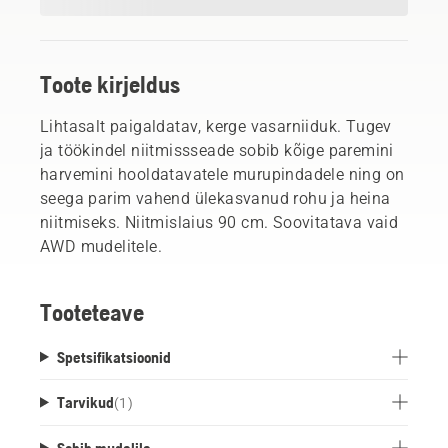
Toote kirjeldus
Lihtasalt paigaldatav, kerge vasarniiduk. Tugev
ja töökindel niitmissseade sobib kõige paremini
harvemini hooldatavatele murupindadele ning on
seega parim vahend ülekasvanud rohu ja heina
niitmiseks. Niitmislaius 90 cm. Soovitatava vaid
AWD mudelitele.
Tooteteave
Spetsifikatsioonid
Tarvikud
(
1
)
Sobib mudelile