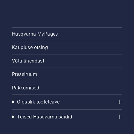
Husqvarna MyPages
Kaupluse otsing
Võta ühendust
Pressiruum
Pakkumised
Õiguslik tooteteave
Teised Husqvarna saidid