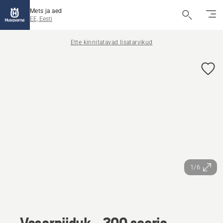
Mets ja aed
EE, Eesti
Ette kinnitatavad lisatarvikud
1/6
Vasarniiduk - 300 seeria