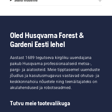
Oled Husqvarna Forest &
Gardeni Eesti lehel
Aastast 1689 tegutseva kirgliku uuendajana
pakub Husqvarna professionaalseid metsa-,
pargi- ja aiatooteid. Meie tipptasemel uuenduste
jõudlus ja kasutusmugavus vastavad ohutus- ja
keskkonnahoiu nõuetele ning teenäitajateks on
akulahendused ja robotseadmed.
Tutvu meie tootevalikuga