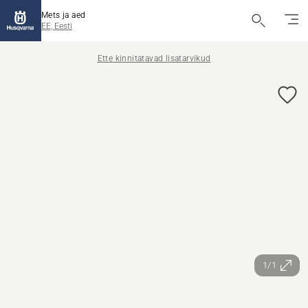
Mets ja aed
EE, Eesti
Ette kinnitatavad lisatarvikud
1/1