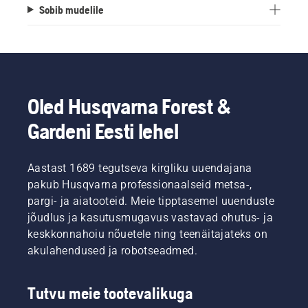
Sobib mudelile
Oled Husqvarna Forest &
Gardeni Eesti lehel
Aastast 1689 tegutseva kirgliku uuendajana
pakub Husqvarna professionaalseid metsa-,
pargi- ja aiatooteid. Meie tipptasemel uuenduste
jõudlus ja kasutusmugavus vastavad ohutus- ja
keskkonnahoiu nõuetele ning teenäitajateks on
akulahendused ja robotseadmed.
Tutvu meie tootevalikuga