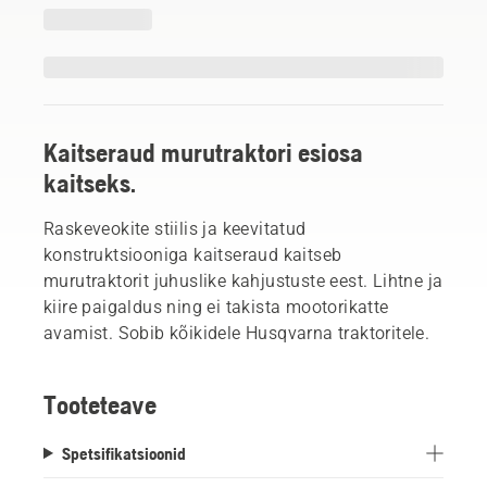
Kaitseraud murutraktori esiosa
kaitseks.
Raskeveokite stiilis ja keevitatud
konstruktsiooniga kaitseraud kaitseb
murutraktorit juhuslike kahjustuste eest. Lihtne ja
kiire paigaldus ning ei takista mootorikatte
avamist. Sobib kõikidele Husqvarna traktoritele.
Tooteteave
Spetsifikatsioonid