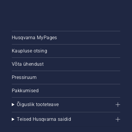
Husqvarna MyPages
Kaupluse otsing
Võta ühendust
Pressiruum
Pakkumised
Õiguslik tooteteave
Teised Husqvarna saidid