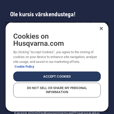
Ole kursis värskendustega!
Saa uusimat teavet uute toodete, eripakkumiste
ja muu kohta. Registreeru meie uudiskirja
Cookies on
saamiseks siin.
Husqvarna.com
LIITU UUDISKIRJAGA
By clicking “Accept Cookies”, you agree to the storing of
cookies on your device to enhance site navigation, analyze
site usage, and assist in our marketing efforts.
Cookie Policy
ACCEPT COOKIES
DO NOT SELL OR SHARE MY PERSONAL
INFORMATION
© Husqvarna AB (publ). Kõik õigused kaitstud. Esitatud
hinnad on soovituslikud jaemüügihinnad.
Küpsiste põhimõtted
Kasutustingimused
Privaatsusavaldus