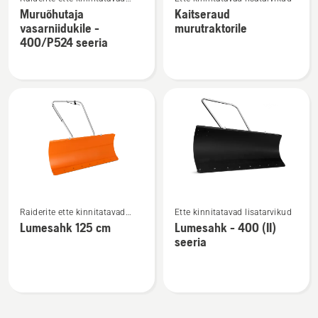
rohkem
rohkem
lisatarvikud
Muruõhutaja
Kaitseraud
üksikasju
üksikasju
vasarniidukile -
murutraktorile
toote
toote
400/P524 seeria
Muruõhutaja
Kaitseraud
vasarniidukile
murutraktorile
-
kohta
400/P524
seeria
kohta
Vaata
Vaata
Raiderite ette kinnitatavad
Ette kinnitatavad lisatarvikud
rohkem
rohkem
lisatarvikud
Lumesahk 125 cm
Lumesahk - 400 (II)
üksikasju
üksikasju
seeria
toote
toote
Lumesahk
Lumesahk
125
-
cm
400
kohta
(II)