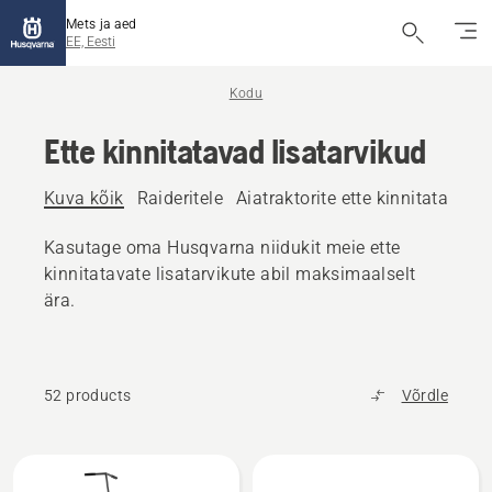
Mets ja aed
EE, Eesti
Kodu
Ette kinnitatavad lisatarvikud
Kuva kõik
Raideritele
Aiatraktorite ette kinnitatavad 
Kasutage oma Husqvarna niidukit meie ette
kinnitatavate lisatarvikute abil maksimaalselt
ära.
52 products
Võrdle
Kuva