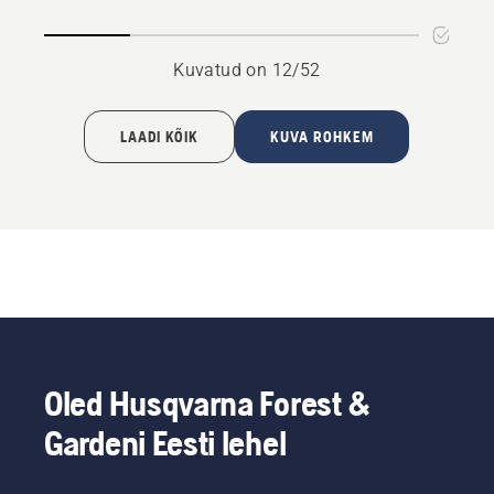
seeria
kohta
Kuvatud on 12/52
LAADI KÕIK
KUVA ROHKEM
Oled Husqvarna Forest &
Gardeni Eesti lehel