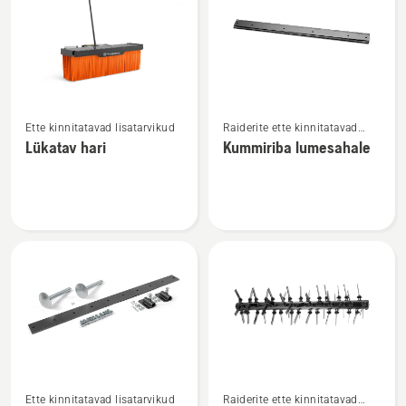
kõik
tooted
Vaata
Vaata
Ette kinnitatavad lisatarvikud
Raiderite ette kinnitatavad
rohkem
rohkem
lisatarvikud
Lükatav hari
Kummiriba lumesahale
üksikasju
üksikasju
toote
toote
Lükatav
Kummiriba
hari
lumesahale
kohta
kohta
Vaata
Vaata
Ette kinnitatavad lisatarvikud
Raiderite ette kinnitatavad
rohkem
rohkem