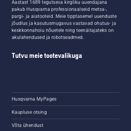
Aastast 1689 tegutseva kirgliku uuendajana
pakub Husqvarna professionaalseid metsa-,
pargi- ja aiatooteid. Meie tipptasemel uuenduste
jõudlus ja kasutusmugavus vastavad ohutus- ja
keskkonnahoiu nõuetele ning teenäitajateks on
akulahendused ja robotseadmed.
Tutvu meie tootevalikuga
Husqvarna MyPages
Kaupluse otsing
Võta ühendust