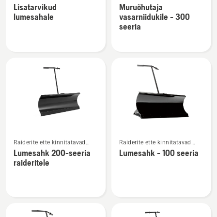
lisatarvikud
Lisatarvikud
Muruõhutaja
üksikasju
üksikasju
lumesahale
vasarniidukile - 300
toote
toote
seeria
Lisatarvikud
Muruõhutaja
lumesahale
vasarniidukile
kohta
-
300
seeria
kohta
Vaata
Vaata
Raiderite ette kinnitatavad
Raiderite ette kinnitatavad
rohkem
rohkem
lisatarvikud
lisatarvikud
Lumesahk 200-seeria
Lumesahk - 100 seeria
üksikasju
üksikasju
raideritele
toote
toote
Lumesahk
Lumesahk
200-
-
seeria
100
raideritele
seeria