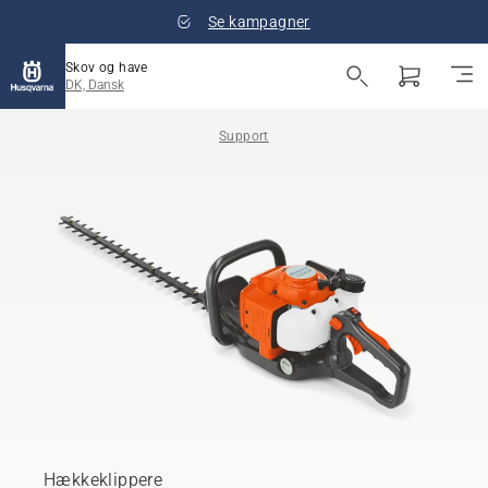
Se kampagner
Skov og have
DK, Dansk
Support
Hækkeklippere