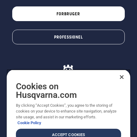
FORBRUGER
PROFESSIONEL
Cookies on
Husqvarna.com
© Husqvarna AB (publ). Alle rettigheder forbeholdes. De
By clicking “Accept Cookies”, you agree to the storing of
viste priser er vejledende udsalgspriser. Der tages
cookies on your device to enhance site navigation, analyze
forbehold for stave- og trykfejl samt prisændringer. Vi
site usage, and assist in our marketing efforts.
stræber efter at have så nøjagtige oplysningerne på
Cookie Policy
dette websted som muligt. Alle anførte priser er
vejledende udsalgspriser (inkl. moms), medmindre
ACCEPT COOKIES