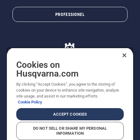
PROFESSIONEL
Cookies on
Husqvarna.com
© Husqvarna AB (publ). Alle rettigheder forbeholdes. De
By clicking “Accept Cookies”, you agree to the storing of
viste priser er vejledende udsalgspriser. Der tages
cookies on your device to enhance site navigation, analyze
forbehold for stave- og trykfejl samt prisændringer. Vi
site usage, and assist in our marketing efforts.
stræber efter at have så nøjagtige oplysningerne på
Cookie Policy
dette websted som muligt. Alle anførte priser er
vejledende udsalgspriser (inkl. moms), medmindre
ACCEPT COOKIES
produktet kan købes direkte.
Cookiepolitik
Anvendelsesvilkår
DO NOT SELL OR SHARE MY PERSONAL
Bekendtgørelse vedr. beskyttelse af personlige oplysninger
INFORMATION
Imprint
Rapporter formodede overtrædelser