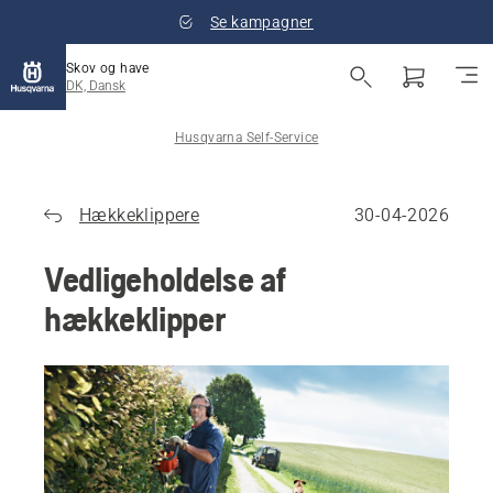
Se kampagner
Skov og have
DK, Dansk
Husqvarna Self-Service
Hækkeklippere
30-04-2026
Vedligeholdelse af
hækkeklipper