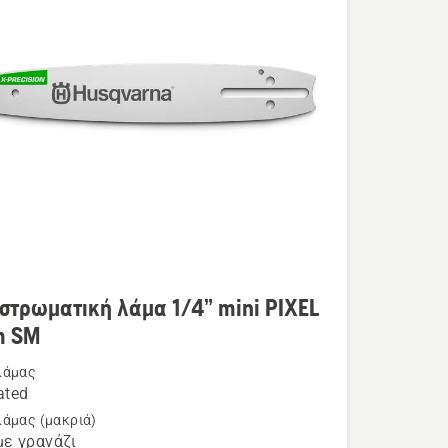
τερες
στρωματική λάμα 1/4” mini PIXEL
ρειες
m SM
λάμας
ated
ρωματική
λάμας (μακριά)
ε γρανάζι