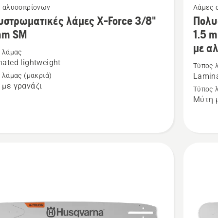
 αλυσοπρίονων
Λάμες 
ότερες
περισσό
υστρωματικές λάμες X-Force 3/8"
Πολυ
έρειες
λεπτομέ
mm SM
1.5 m
για
με α
 λάμας
το
ated lightweight
Τύπος 
τρωματικές
Πολυστ
 λάμας (μακριά)
Lamina
λάμες
 με γρανάζι
Τύπος 
X-
Μύτη μ
Force
3/8"
1.5
mm
18"
με
μεγάλο
σημείο