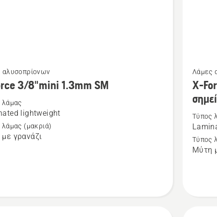
Δείτε
 αλυσοπρίονων
Λάμες 
ότερες
περισσό
orce 3/8"mini 1.3mm SM
X-For
έρειες
λεπτομέ
σημε
 λάμας
για
ated lightweight
Τύπος 
το
 λάμας (μακριά)
Lamina
X-
 με γρανάζι
Τύπος 
Force
Μύτη μ
i
.325"
1.3
mm
Pixel