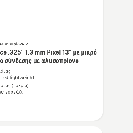
αλυσοπρίονων
τερες
ce .325" 1.3 mm Pixel 13" με μικρό
ρειες
ίο σύνδεσης με αλυσοπρίονο
λάμας
ted lightweight
λάμας (μακριά)
ε γρανάζι