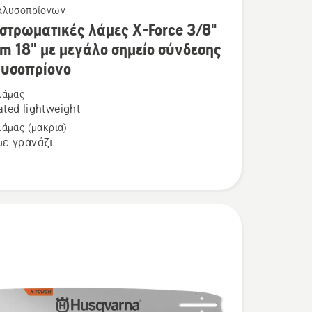
αλυσοπρίονων
τερες
στρωματικές λάμες X-Force 3/8"
ρειες
m 18" με μεγάλο σημείο σύνδεσης
λυσοπρίονο
λάμας
ρωματικές
ted lightweight
λάμας (μακριά)
ε γρανάζι