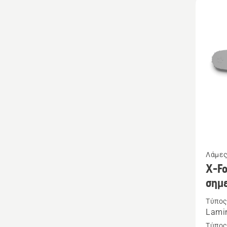
Δείτε
Λάμες
περισσ
X-Fo
λεπτομ
σημ
για
Τύπος
το
Lamin
X-
Τύπος