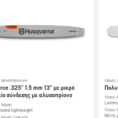
13"
με
μικρό
σημείο
σύνδεσ
με
αλυσοπρ
Δείτε
 αλυσοπρίονων
Λάμες 
ότερες
περισσό
rce .325" 1.5 mm 13" με μικρό
Πολυ
έρειες
λεπτομέ
είο σύνδεσης με αλυσοπρίονο
Τύπος 
για
Lamin
 λάμας
το
ated lightweight
Τύπος 
Πολυστ
Μύτη μ
 λάμας (μακριά)