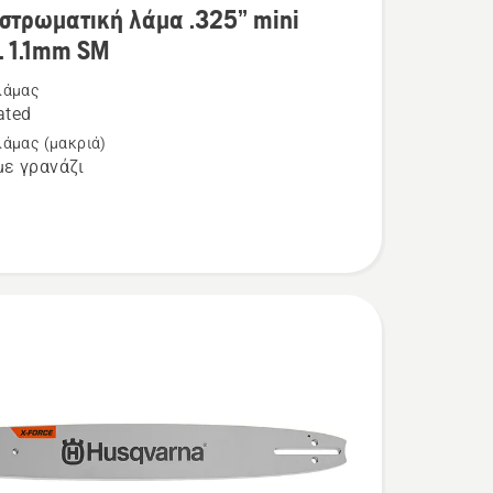
στρωματική λάμα .325” mini
ρειες
L 1.1mm SM
λάμας
ated
ρωματική
λάμας (μακριά)
ε γρανάζι