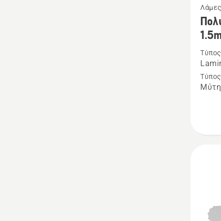
Λάμες
περισσ
Πολ
λεπτομ
1.5
για
Τύπος
το
Lamin
Πολυσ
Τύπος
λάμες
Μύτη
X-
Force
3/8"
1.5mm
SM