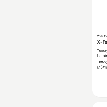
Δείτε
Λάμες
περισσ
X-F
λεπτομ
Τύπος
για
Lamin
το
Τύπος
X-
Μύτη
Force
3/8"min
1.3mm
SM