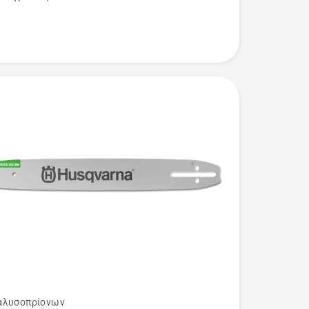
αλυσοπρίονων
τερες