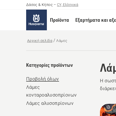
Δάσος & Κήπος
–
CY, Ελληνικά
Προϊόντα
Εξαρτήματα και αξ
Αρχική σελίδα
Λάμες
Λά
Κατηγορίες προϊόντων
Προβολή όλων
Η σωστ
Λάμες
διάρκε
κονταροαλυσοπρίονων
Λάμες αλυσοπρίονων
Όλα