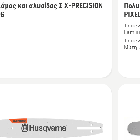
λάμας και αλυσίδας Σ X-PRECISION
Πολυ
έρειες
λεπτομέ
1G
PIXE
για
Τύπος 
το
Lamin
Πολυστ
Τύπος 
λάμα
Μύτη μ
.325”
ας
mini
PIXEL
1.1mm
SION
SM