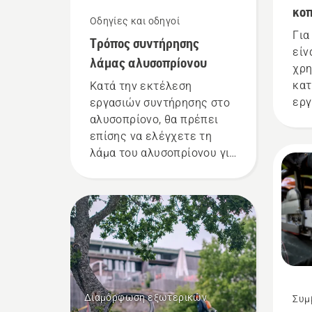
κο
Οδηγίες και οδηγοί
Για
Τρόπος συντήρησης
είν
λάμας αλυσοπρίονου
χρη
κατ
Κατά την εκτέλεση
εργ
εργασιών συντήρησης στο
δημ
αλυσοπρίονο, θα πρέπει
περ
επίσης να ελέγχετε τη
αλλ
λάμα του αλυσοπρίονου για
απο
να διαπιστώσετε αν
την
χρειάζεται συντήρηση ή
αντικατάσταση.
Διαμόρφωση εξωτερικών
Συμ