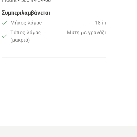
mount - 585 94 34‑68
Συμπεριλαμβάνεται
Μήκος λάμας
18 in
Τύπος λάμας
Μύτη με γρανάζι
(μακριά)