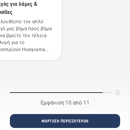
γός για λάμες &
αλυσίδας του
αλυσοπρίονού σας
σίδες
λειτουργεί σωστά. Πρώ
λουθήστε τον απλό
ελέγξτε τη στάθμη λαδι
γό μας βήμα προς βήμα
Εκκινήστε το αλυσοπρί
 να βρείτε την τέλεια
και διασφαλίστε ότι το
λογή για το
φρένο αλυσίδας είναι
σοπρίονο Husqvarna
απενεργοποιημένο.
 διαθέτετε.
Αυξήστε τις στροφές τ
κινητήρα του
αλυσοπρίονου λίγα
εκατοστά από τον κορμ
ενός δέντρου. Το λάδι 
κορμό υποδεικνύει ότι 
σύστημα λίπανσης
Εμφάνιση 10 από 11
λειτουργεί.
ΦΌΡΤΩΣΗ ΠΕΡΙΣΣΌΤΕΡΩΝ