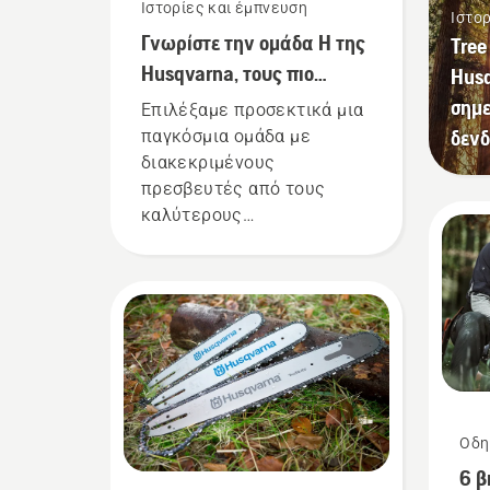
Ιστορίες και έμπνευση
Ιστο
Γνωρίστε την ομάδα Η της
Tree
Husqvarna, τους πιο
Hus
απαιτητικούς χρήστες μας
σημ
Επιλέξαμε προσεκτικά μια
δεν
παγκόσμια ομάδα με
διακεκριμένους
πρεσβευτές από τους
καλύτερους
επαγγελματίες δασών και
πάρκων στον κόσμο. Είναι
η ομάδα Η. Και είναι οι πιο
απαιτητικοί χρήστες μας.
Οδη
6 β