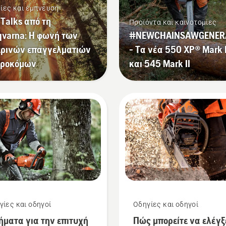
ρίες και έμπνευση
 Talks από τη
Προϊόντα και καινοτομίες
qvarna: Η φωνή των
#NEWCHAINSAWGENER
ερινών επαγγελματιών
- Τα νέα 550 XP® Mark I
δροκόμων
και 545 Mark II
γίες και οδηγοί
Οδηγίες και οδηγοί
ήματα για την επιτυχή
Πώς μπορείτε να ελέγξ