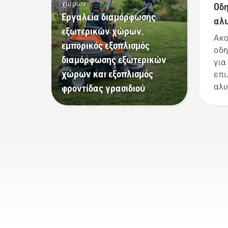
χώρων
Οδη
Εργαλεία διαμόρφωσης
αλυ
εξωτερικών χώρων,
Ακο
εμπορικός εξοπλισμός
οδη
διαμόρφωσης εξωτερικών
για
χώρων και εξοπλισμός
επι
φροντίδας γρασιδιού
αλυ
που