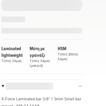
Laminated
Μύτη με
HSM
lightweight
γρανάζι
Τύπος βάσης
λάμας
Τύπος λάμας
Τύπος λάμας
(μακριά)
X-Force Laminated bar 3/8" 1.5mm Small bar