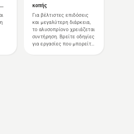
κοπής
αι
Για βέλτιστες επιδόσεις
ση
και μεγαλύτερη διάρκεια,
το αλυσοπρίονο χρειάζεται
συντήρηση. Βρείτε οδηγίες
για εργασίες που μπορείτε
να κάνετε μόνοι σας.
ι
ς
τη
ας
ες
τεο
τι