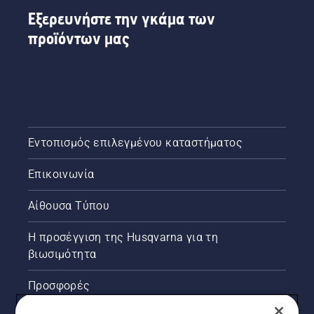
σωστά.
Εξερευνήστε την γκάμα των
Πρώτα,
προϊόντων μας
ελέγξτε
τη
στάθμη
λαδιού.
Εκκινήστε
το
αλυσοπρίονο
και
Εντοπισμός επιλεγμένου καταστήματος
διασφαλίστε
ότι το
Επικοινωνία
φρένο
αλυσίδας
είναι
Αίθουσα Τύπου
απενεργοποιημένο.
Αυξήστε
Η προσέγγιση της Husqvarna για τη
τις
βιωσιμότητα
στροφές
του
Προσφορές
κινητήρα
του