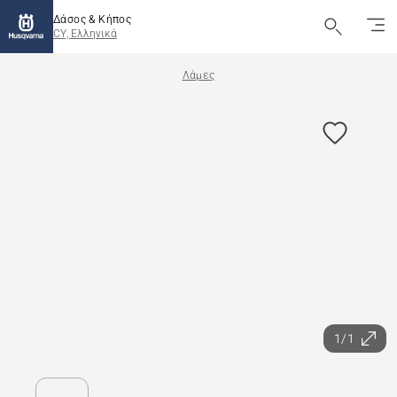
Δάσος & Κήπος
CY, Ελληνικά
Λάμες
1/1