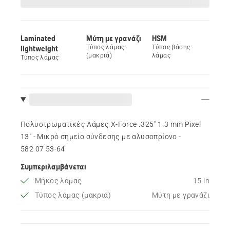
Laminated
Μύτη με γρανάζι
HSM
lightweight
Τύπος λάμας
Τύπος βάσης
(μακριά)
λάμας
Τύπος λάμας
Πολυστρωματικές Λάμες X-Force .325" 1.3 mm Pixel
13" - Μικρό σημείο σύνδεσης με αλυσοπρίονο -
582 07 53‑64
Συμπεριλαμβάνεται
Μήκος λάμας
15 in
Τύπος λάμας (μακριά)
Μύτη με γρανάζι