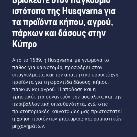
αλυσίδας.
ιστότοπο της Husqvarna για
Ακολουθήστε
τις
τα προϊόντα κήπου, αγρού,
οδηγίες
πάρκων και δάσους στην
σε αυτό
το
Κύπρο
σύντομο
βίντεο
για να
Από το 1689, η Husqvarna, με γνώμονα το
μάθετε
πάθος για καινοτομία, προσφέρει στον
πώς
μπορείτε
επαγγελματία και τον απαιτητικό ερασιτέχνη
να
προϊόντα για τη φροντίδα δάσους, κήπου,
ελέγξετε
πάρκων και αγρού. Η απόδοση και η
ότι το
χρηστικότητα συναντούν την ασφάλεια και την
σύστημα
περιβαλλοντική υπευθυνότητα, ενώ στις
λίπανσης
αλυσίδας
πρωτοποριακές καινοτομίες μας πρωτοστατεί
του
η χρήση προϊόντων μπαταρίας και ρομποτικών
αλυσοπρίονού
μηχανημάτων.
σας
λειτουργεί