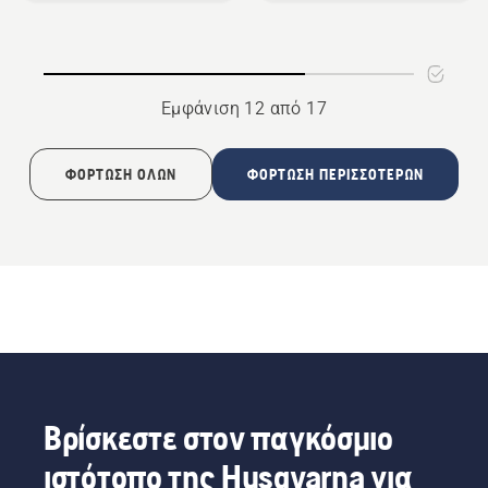
περιστροφική
R400
βούρτσα
Εμφάνιση 12 από 17
ΦΌΡΤΩΣΗ ΌΛΩΝ
ΦΌΡΤΩΣΗ ΠΕΡΙΣΣΌΤΕΡΩΝ
Βρίσκεστε στον παγκόσμιο
ιστότοπο της Husqvarna για