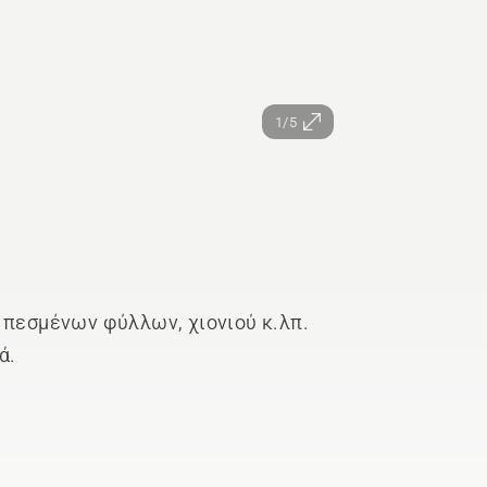
1/5
 πεσμένων φύλλων, χιονιού κ.λπ.
ά.