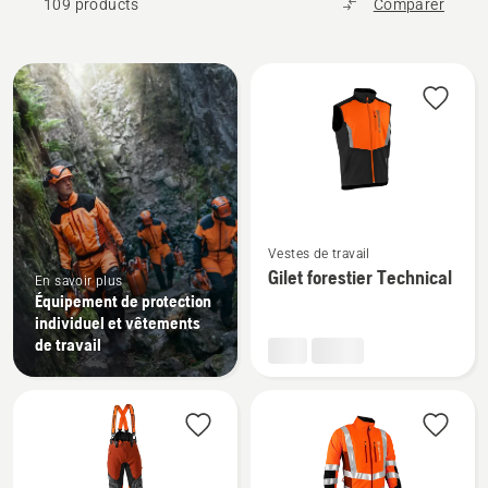
109 products
Comparer
Tous
les
produits
Voir
Vestes de travail
plus
Gilet forestier Technical
En savoir plus
de
Équipement de protection
détails
individuel et vêtements
sur
de travail
Gilet
forestier
Technical