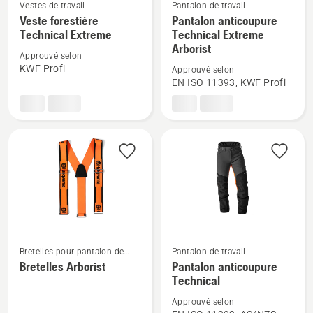
Vestes de travail
Pantalon de travail
Voir
Voir
Veste forestière
Pantalon anticoupure
plus
plus
Technical Extreme
Technical Extreme
de
de
Arborist
Approuvé selon
détails
détails
KWF Profi
Approuvé selon
sur
sur
EN ISO 11393, KWF Profi
Veste
Pantalon
forestière
anticoupure
Technical
Technical
Extreme
Extreme
Arborist
Bretelles pour pantalon de
Pantalon de travail
Voir
Voir
travail
Bretelles Arborist
Pantalon anticoupure
plus
plus
Technical
de
de
Approuvé selon
détails
détails