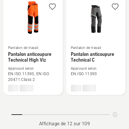
-
Robust
dames
Pantalon de travail
Pantalon de travail
Voir
Voir
Pantalon anticoupure
Pantalon anticoupure
plus
plus
Technical High Viz
Technical C
de
de
Approuvé selon
Approuvé selon
détails
détails
EN ISO 11393, EN ISO
EN ISO 11393
sur
sur
20471 Class 2
Pantalon
Pantalon
anticoupure
anticoupure
Technical
Technical
High
C
Viz
Affichage de 12 sur 109