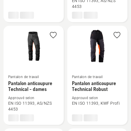
EN ISO 11393, AS/NZS
sur
sur
4453
Bretelles
Pantalon
Arborist
anticoupure
Technical
Pantalon de travail
Pantalon de travail
Voir
Voir
Pantalon anticoupure
Pantalon anticoupure
plus
plus
Technical - dames
Technical Robust
de
de
Approuvé selon
Approuvé selon
détails
détails
EN ISO 11393, AS/NZS
EN ISO 11393, KWF Profi
sur
sur
4453
Pantalon
Pantalon
anticoupure
anticoupure
Technical
Technical