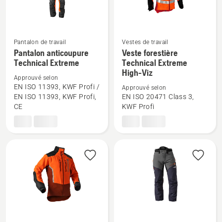
Pantalon de travail
Vestes de travail
Voir
Voir
Pantalon anticoupure
Veste forestière
plus
plus
Technical Extreme
Technical Extreme
High-Viz
de
de
Approuvé selon
détails
détails
EN ISO 11393, KWF Profi /
Approuvé selon
sur
sur
EN ISO 11393, KWF Profi,
EN ISO 20471 Class 3,
CE
KWF Profi
Pantalon
Veste
anticoupure
forestière
Technical
Technical
Extreme
Extreme
High-
Viz