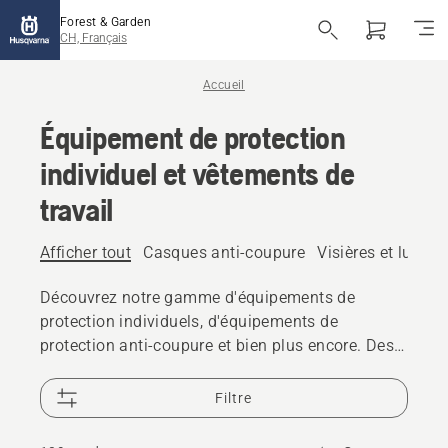
Forest & Garden
CH, Français
Accueil
Équipement de protection
individuel et vêtements de
travail
Afficher tout
Casques anti-coupure
Visières et lunett
Découvrez notre gamme d'équipements de
protection individuels, d'équipements de
protection anti-coupure et bien plus encore. Des
solutions fiables et de haute qualité qui vous
permettent de relever tous les défis.
Filtre