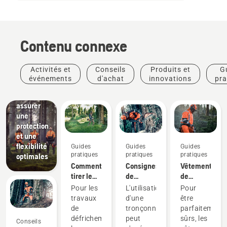
Vêtements
de
protection
Husqvarna :
Contenu connexe
des
matériaux
soigneusement
Activités et
Conseils
Produits et
G
sélectionnés
événements
d'achat
innovations
pra
pour
vous
assurer
une
protection
et une
Aménagement
flexibilité
Guides
paysager
Guides
Guides
pratiques
Outils
pratiques
pratiques
optimales
Comment
pour
Consignes
Vêtements
tirer le
l'aménagement
de
de
meilleur
paysager,
sécurité
protection
Pour les
L'utilisation
Pour
parti de
équipement
concernant
Husqvarna :
travaux
d'une
être
votre
pour
les
guides
de
tronçonneuse
parfaitement
débroussailleuse
l'aménagement
tronçonneuses
de
défrichement,
peut
sûrs, les
Conseils
paysager
nettoyage