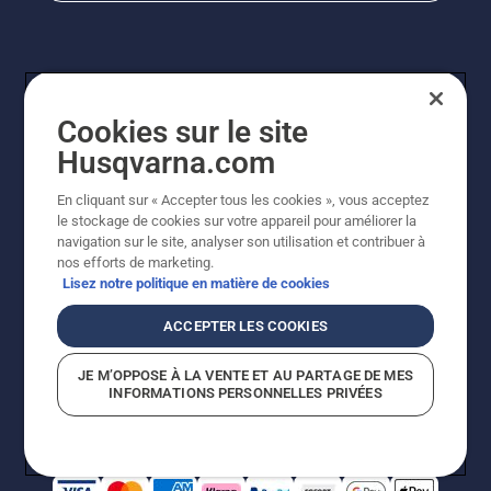
Cookies sur le site
Husqvarna.com
En cliquant sur « Accepter tous les cookies », vous acceptez
© Husqvarna AB (publ). Tous droits réservés. Les prix
le stockage de cookies sur votre appareil pour améliorer la
indiqués sont à titre indicatif de Husqvarna Schweiz AG
navigation sur le site, analyser son utilisation et contribuer à
aux revendeurs participants, prix en CHF, TVA 8,1 % et
nos efforts de marketing.
TAR incluses. Sous réserve de modification. Tous les
Lisez notre politique en matière de cookies
prix indiqués sont des prix de vente recommandés (TVA
incluse), sauf si le produit est disponible pour un achat
ACCEPTER LES COOKIES
direct.
Politique relative aux cookies
Conditions d'utilisation
JE M’OPPOSE À LA VENTE ET AU PARTAGE DE MES
Avis de confidentialité
Impression
CGVL Shop en ligne
INFORMATIONS PERSONNELLES PRIVÉES
Signalement de violations présumées