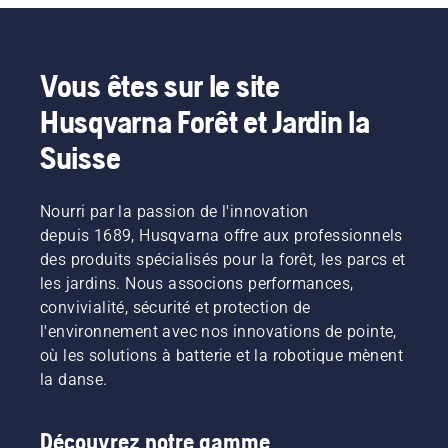
trouvez,
retirées
avec
la
cette
dans le
votre
couche
liste
but de
débroussailleuse
de
d'articles
stimuler
Husqvarna.
protection
Vous êtes sur le site
vous
la
et
permettra
Husqvarna Forêt et Jardin la
croissance
réduire
d'améliorer
de
son
votre
Suisse
nouvelles
efficacité.
sécurité
branches.
lors de
Mais
l'utilisation
Nourri par la passion de l'innovation
quelles
de
depuis 1689, Husqvarna offre aux professionnels
branches
tronçonneuses.
devez-
des produits spécialisés pour la forêt, les parcs et
vous
les jardins. Nous associons performances,
tailler ?
convivialité, sécurité et protection de
Quand
l'environnement avec nos innovations de pointe,
devez-
où les solutions à batterie et la robotique mènent
vous le
faire et
la danse.
avec
quels
outils ?
Découvrez notre gamme