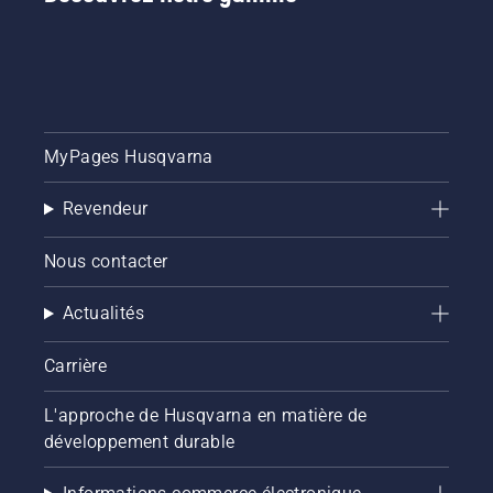
Pour
vous
aider à
explorer
les
possibilités,
nous
MyPages Husqvarna
avons
conçu ce
guide
Revendeur
simple
sur
Nous contacter
l'élagage
des
Actualités
arbres.
Carrière
L'approche de Husqvarna en matière de
développement durable