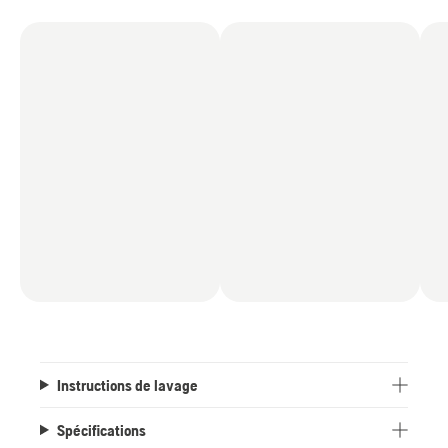
l'humidité. La veste inclut également des
couleurs haute visibilité sur les zones clés et
plusieurs poches pratiques.
Instructions de lavage
Spécifications