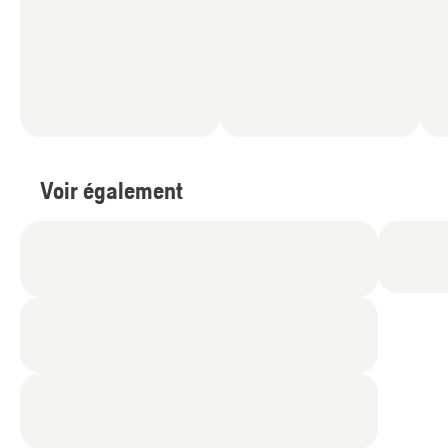
Voir également
Produits
et
innovations