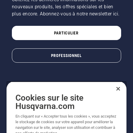
nouveaux produits, les offres spéciales et bien
plus encore. Abonnez-vous à notre newsletter ici.
PARTICULIER
PROFESSIONNEL
Cookies sur le site
Husqvarna.com
En cliquant sur « Accepter tous les cookies », vous acceptez
© Husqvarna AB (publ). Tous droits réservés. Les prix
le stockage de cookies sur votre appareil pour améliorer la
indiqués sont à titre indicatif de Husqvarna Schweiz AG
navigation sur le site, analyser son utilisation et contribuer à
aux revendeurs participants, prix en CHF, TVA 8,1 % et