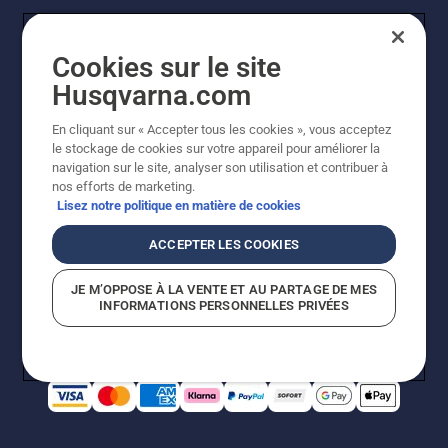
Cookies sur le site
Husqvarna.com
En cliquant sur « Accepter tous les cookies », vous acceptez
© Husqvarna AB (publ). Tous droits réservés. Les prix
le stockage de cookies sur votre appareil pour améliorer la
indiqués sont à titre indicatif de Husqvarna Schweiz AG
navigation sur le site, analyser son utilisation et contribuer à
aux revendeurs participants, prix en CHF, TVA 8,1 % et
nos efforts de marketing.
TAR incluses. Sous réserve de modification. Tous les
Lisez notre politique en matière de cookies
prix indiqués sont des prix de vente recommandés (TVA
incluse), sauf si le produit est disponible pour un achat
ACCEPTER LES COOKIES
direct.
Politique relative aux cookies
Conditions d'utilisation
JE M’OPPOSE À LA VENTE ET AU PARTAGE DE MES
Avis de confidentialité
Impression
CGVL Shop en ligne
INFORMATIONS PERSONNELLES PRIVÉES
Signalement de violations présumées