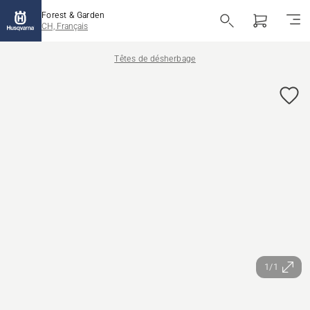
Forest & Garden
CH, Français
Têtes de désherbage
1/1