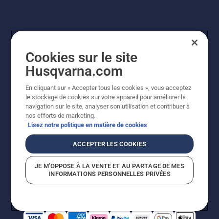
Cookies sur le site
Husqvarna.com
En cliquant sur « Accepter tous les cookies », vous acceptez
© Husqvarna AB (publ). Tous droits réservés. Les prix
le stockage de cookies sur votre appareil pour améliorer la
indiqués sont à titre indicatif de Husqvarna Schweiz AG
navigation sur le site, analyser son utilisation et contribuer à
aux revendeurs participants, prix en CHF, TVA 8,1 % et
nos efforts de marketing.
TAR incluses. Sous réserve de modification. Tous les
Lisez notre politique en matière de cookies
prix indiqués sont des prix de vente recommandés (TVA
incluse), sauf si le produit est disponible pour un achat
ACCEPTER LES COOKIES
direct.
Politique relative aux cookies
Conditions d'utilisation
JE M’OPPOSE À LA VENTE ET AU PARTAGE DE MES
Avis de confidentialité
Impression
CGVL Shop en ligne
INFORMATIONS PERSONNELLES PRIVÉES
Signalement de violations présumées