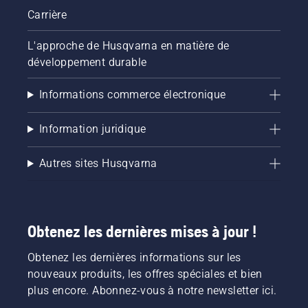
de votre
Carrière
chaîne
de
L'approche de Husqvarna en matière de
tronçonneuse
développement durable
fonctionne
correctement.
Vérifiez
Informations commerce électronique
d'abord
le niveau
Information juridique
d'huile.
Démarrez
la
Autres sites Husqvarna
tronçonneuse
et
assurez-
vous que
Obtenez les dernières mises à jour !
le frein
de
Obtenez les dernières informations sur les
chaîne
est
nouveaux produits, les offres spéciales et bien
desserré.
plus encore. Abonnez-vous à notre newsletter ici.
Faites