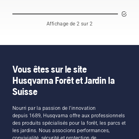
tronçonneuse
lors de
fonctionnement
l'utilisation
ou à
d'une
chaque
tronçonneuse.
saison. Il
Affichage de 2 sur 2
Elle
se peut
permet
que vous
d'éviter
deviez
toute
changer
surchauffe
l'huile
de la
plus
chaîne
souvent
Vous êtes sur le site
lors de la
en cas
Husqvarna Forêt et Jardin la
coupe et
de
de
conditions
Suisse
s'assurer
poussiéreuses.
qu'elle se
L'huile
déplace
peut être
Nourri par la passion de l'innovation
autour
vidangée
du
depuis 1689, Husqvarna offre aux professionnels
de deux
guide-
façons
des produits spécialisés pour la forêt, les parcs et
chaîne
illustrées
les jardins. Nous associons performances,
sans
dans
convivialité, sécurité et protection de