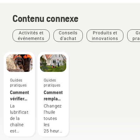
Contenu connexe
Activités et
Conseils
Produits et
G
événements
d'achat
innovations
pra
Guides
Guides
pratiques
pratiques
Comment
Comment
vérifier
remplacer
que la
l'huile de
La
Changez
lubrification
votre
lubrification
l'huile
de la
tondeuse
de la
toutes
chaîne
Husqvarna
chaîne
les
fonctionne
est
25 heures
sur votre
importante
de