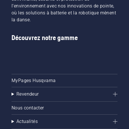
friction.
cette
l'environnement avec nos innovations de pointe,
Cela
vidéo.
prolonge
où les solutions à batterie et la robotique mènent
la durée
la danse.
de vie du
guide-
chaîne et
Découvrez notre gamme
de la
chaîne.
Suivez
les
instructions
de cette
courte
MyPages Husqvarna
vidéo
pour
savoir
Revendeur
comment
vérifier
Nous contacter
que le
système
Actualités
de
lubrification