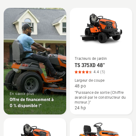
All
products
Tracteurs de jardin
Voir
TS 375XD 48"
plus
4.4
(5)
de
Largeur de coupe
détails
48 po
"Puissance de sortie (Chiffre
sur
En savoir plus
avancé par le constructeur du
Offre de financement à
TS 375XD
moteur.)"
0 % disponible !*
48",
24 hp
note
du
produit