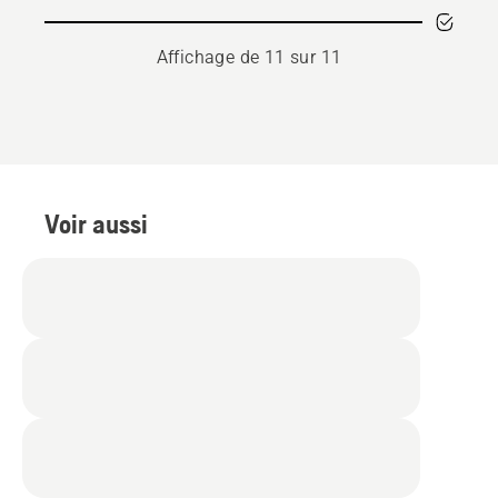
3.328
sur
5
Affichage de 11 sur 11
Voir aussi