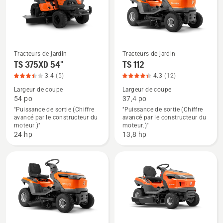
4.4
sur
5
Tracteurs de jardin
Tracteurs de jardin
Voir
Voir
TS 375XD 54"
TS 112
plus
plus
3.4
(5)
4.3
(12)
de
de
Largeur de coupe
Largeur de coupe
détails
détails
54 po
37,4 po
"Puissance de sortie (Chiffre
"Puissance de sortie (Chiffre
sur
sur
avancé par le constructeur du
avancé par le constructeur du
TS 375XD
TS 112,
moteur.)"
moteur.)"
54",
note
24 hp
13,8 hp
note
du
du
produit
produit
4.333
3.4
sur
sur
5
5