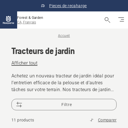
Pieces de recaharge
Forest & Garden
CA, Français
Accueil
Tracteurs de jardin
Afficher tout
Achetez un nouveau tracteur de jardin idéal pour
l’entretien efficace de la pelouse et d’autres
tâches sur votre terrain. Nos tracteurs de jardin
sont des tracteurs compacts qui offrent un
fonctionnement en douceur.
Filtre
11 products
Comparer