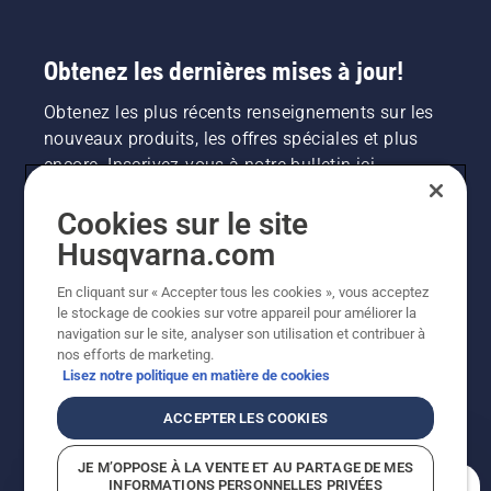
Obtenez les dernières mises à jour!
Obtenez les plus récents renseignements sur les
nouveaux produits, les offres spéciales et plus
encore. Inscrivez-vous à notre bulletin ici.
Cookies sur le site
INSCRIPTION À LA NEWSLETTER
Husqvarna.com
En cliquant sur « Accepter tous les cookies », vous acceptez
le stockage de cookies sur votre appareil pour améliorer la
navigation sur le site, analyser son utilisation et contribuer à
nos efforts de marketing.
Lisez notre politique en matière de cookies
ACCEPTER LES COOKIES
©2026 Husqvarna AB (publ.). En raison de
JE M’OPPOSE À LA VENTE ET AU PARTAGE DE MES
l'amélioration continue, le produit peut légèrement
INFORMATIONS PERSONNELLES PRIVÉES