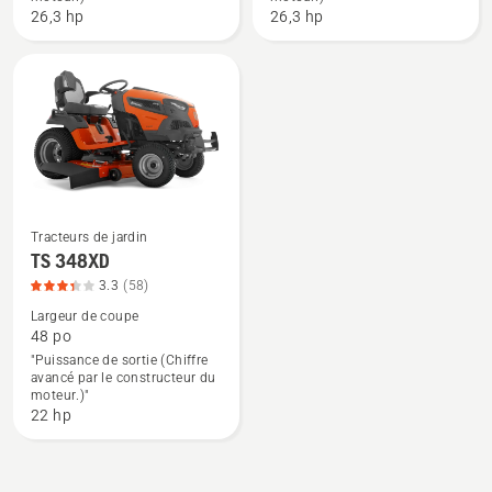
26,3 hp
26,3 hp
Tracteurs de jardin
Voir
TS 348XD
plus
3.3
(58)
de
Largeur de coupe
détails
48 po
"Puissance de sortie (Chiffre
sur
avancé par le constructeur du
TS 348XD,
moteur.)"
note
22 hp
du
produit