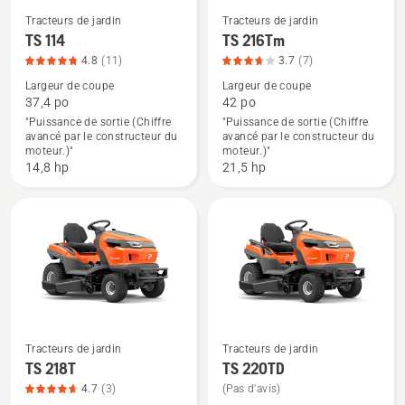
Tracteurs de jardin
Tracteurs de jardin
Voir
Voir
TS 114
TS 216Tm
plus
plus
4.8
(11)
3.7
(7)
de
de
Largeur de coupe
Largeur de coupe
détails
détails
37,4 po
42 po
"Puissance de sortie (Chiffre
"Puissance de sortie (Chiffre
sur
sur
avancé par le constructeur du
avancé par le constructeur du
TS 114,
TS 216Tm,
moteur.)"
moteur.)"
note
note
14,8 hp
21,5 hp
du
du
produit
produit
4.818
3.714
sur
sur
5
5
Tracteurs de jardin
Tracteurs de jardin
Voir
Voir
TS 218T
TS 220TD
plus
plus
4.7
(3)
(Pas d'avis)