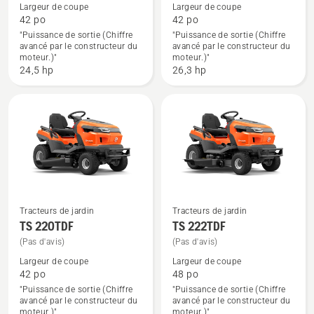
de
de
Largeur de coupe
Largeur de coupe
détails
détails
42 po
42 po
"Puissance de sortie (Chiffre
"Puissance de sortie (Chiffre
sur
sur
avancé par le constructeur du
avancé par le constructeur du
TS 218T,
TS 220TD
moteur.)"
moteur.)"
note
24,5 hp
26,3 hp
du
produit
4.667
sur
5
Tracteurs de jardin
Tracteurs de jardin
Voir
Voir
TS 220TDF
TS 222TDF
plus
plus
(Pas d'avis)
(Pas d'avis)
de
de
Largeur de coupe
Largeur de coupe
détails
détails
42 po
48 po
"Puissance de sortie (Chiffre
"Puissance de sortie (Chiffre
sur
sur
avancé par le constructeur du
avancé par le constructeur du
TS 220TDF
TS 222TDF
moteur.)"
moteur.)"