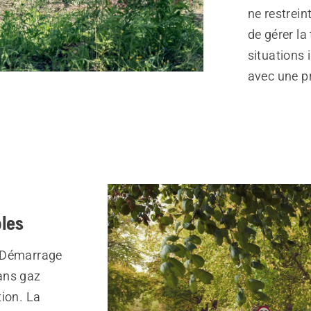
ne restrein
de gérer la
situations 
avec une pr
bles
. Démarrage
Sans gaz
tion. La