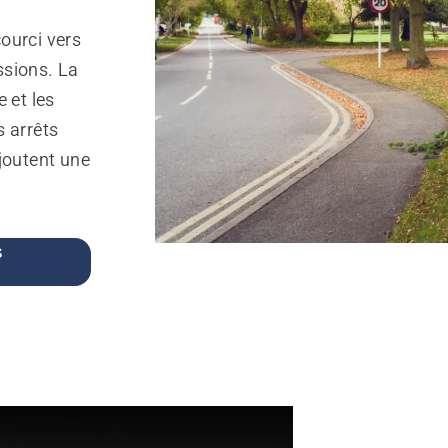
ourci vers
ssions. La
e et les
s arrêts
joutent une
S