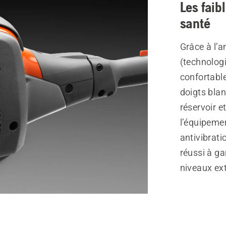
Les faib
santé
Grâce à l’a
(technologi
confortabl
doigts blan
réservoir e
l’équipeme
antivibrat
réussi à ga
niveaux ex