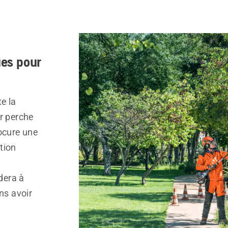
ues pour
e la
r perche
ocure une
tion
idera à
ns avoir