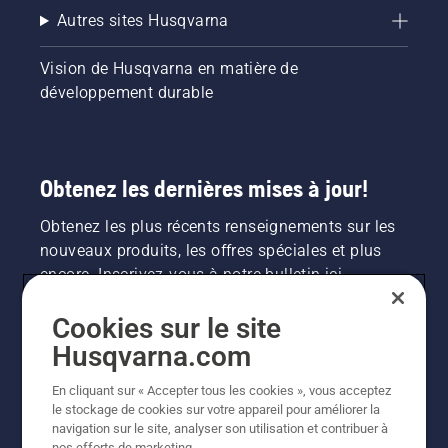
Autres sites Husqvarna
Vision de Husqvarna en matière de
développement durable
Obtenez les dernières mises à jour!
Obtenez les plus récents renseignements sur les
nouveaux produits, les offres spéciales et plus
encore. Inscrivez-vous à notre bulletin ici.
Cookies sur le site
INSCRIPTION À LA NEWSLETTER
Husqvarna.com
En cliquant sur « Accepter tous les cookies », vous acceptez
le stockage de cookies sur votre appareil pour améliorer la
navigation sur le site, analyser son utilisation et contribuer à
nos efforts de marketing.