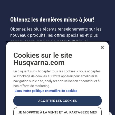
Obtenez les dernières mises à jour!
Obtenez les plus récents renseignements sur les
nouveaux produits, les offres spéciales et plus
encore. Inscrivez-vous à notre bulletin ici.
Cookies sur le site
INSCRIPTION À LA NEWSLETTER
Husqvarna.com
En cliquant sur « Accepter tous les cookies », vous acceptez
le stockage de cookies sur votre appareil pour améliorer la
navigation sur le site, analyser son utilisation et contribuer à
nos efforts de marketing.
Lisez notre politique en matière de cookies
ACCEPTER LES COOKIES
©2026 Husqvarna AB (publ.). En raison de
JE M’OPPOSE À LA VENTE ET AU PARTAGE DE MES
l'amélioration continue, le produit peut légèrement