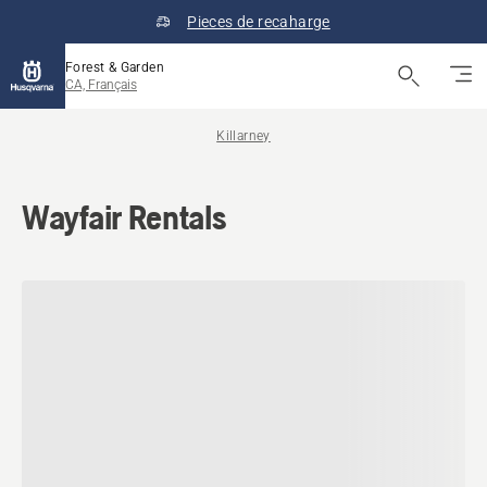
Pieces de recaharge
Forest & Garden
CA, Français
Killarney
Wayfair Rentals