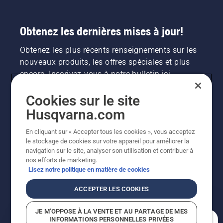
Obtenez les dernières mises à jour!
Obtenez les plus récents renseignements sur les
nouveaux produits, les offres spéciales et plus
encore. Inscrivez-vous à notre bulletin ici.
Cookies sur le site
INSCRIPTION À LA NEWSLETTER
Husqvarna.com
En cliquant sur « Accepter tous les cookies », vous acceptez
le stockage de cookies sur votre appareil pour améliorer la
navigation sur le site, analyser son utilisation et contribuer à
nos efforts de marketing.
Lisez notre politique en matière de cookies
ACCEPTER LES COOKIES
©2026 Husqvarna AB (publ.). En raison de
JE M’OPPOSE À LA VENTE ET AU PARTAGE DE MES
l'amélioration continue, le produit peut légèrement
INFORMATIONS PERSONNELLES PRIVÉES