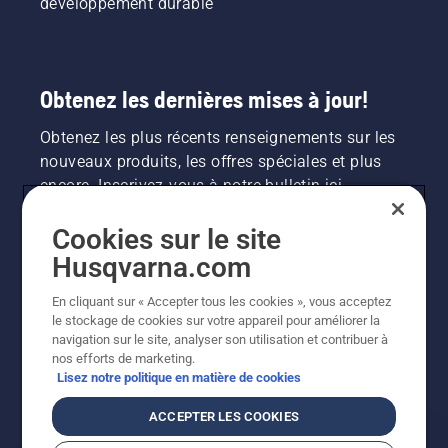
développement durable
Obtenez les dernières mises à jour!
Obtenez les plus récents renseignements sur les
nouveaux produits, les offres spéciales et plus
encore. Inscrivez-vous à notre bulletin ici.
Cookies sur le site
INSCRIPTION À LA NEWSLETTER
Husqvarna.com
En cliquant sur « Accepter tous les cookies », vous acceptez
le stockage de cookies sur votre appareil pour améliorer la
navigation sur le site, analyser son utilisation et contribuer à
nos efforts de marketing.
Lisez notre politique en matière de cookies
ACCEPTER LES COOKIES