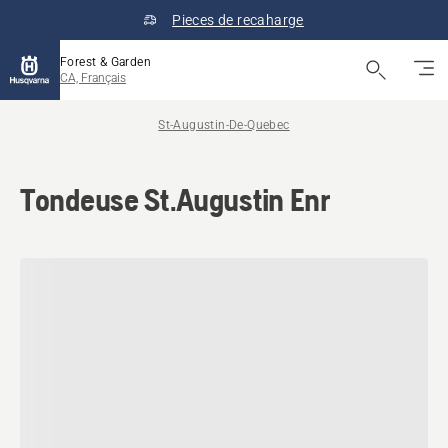
Pieces de recaharge
Forest & Garden
CA, Français
St-Augustin-De-Quebec
Tondeuse St.Augustin Enr