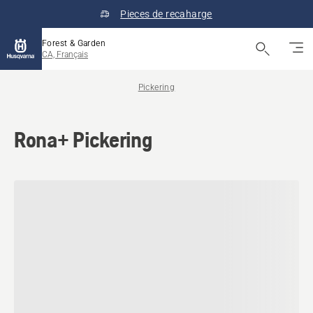
Pieces de recaharge
Forest & Garden
CA, Français
Pickering
Rona+ Pickering