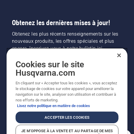
Obtenez les dernières mises à jour!
Obtenez les plus récents renseignements sur les
nouveaux produits, les offres spéciales et plus
encore. Inscrivez-vous à notre bulletin ici.
Cookies sur le site
INSCRIPTION À LA NEWSLETTER
Husqvarna.com
En cliquant sur « Accepter tous les cookies », vous acceptez
le stockage de cookies sur votre appareil pour améliorer la
navigation sur le site, analyser son utilisation et contribuer à
nos efforts de marketing.
Lisez notre politique en matière de cookies
ACCEPTER LES COOKIES
©2026 Husqvarna AB (publ.). En raison de
JE M’OPPOSE À LA VENTE ET AU PARTAGE DE MES
l'amélioration continue, le produit peut légèrement