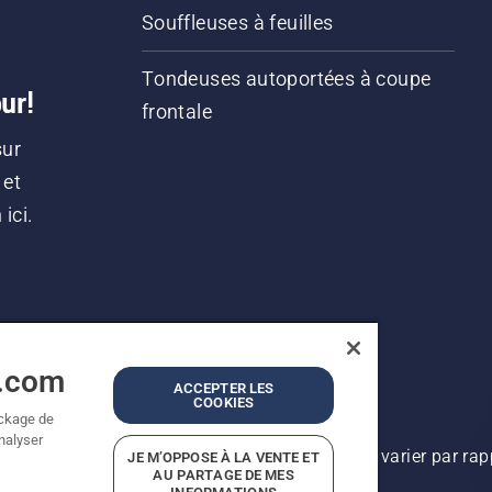
Souffleuses à feuilles
Tondeuses autoportées à coupe
ur!
frontale
sur
 et
ici.
a.com
ACCEPTER LES
COOKIES
ockage de
analyser
lioration continue, le produit peut légèrement varier par ra
JE M’OPPOSE À LA VENTE ET
AU PARTAGE DE MES
Tous droits réservés.