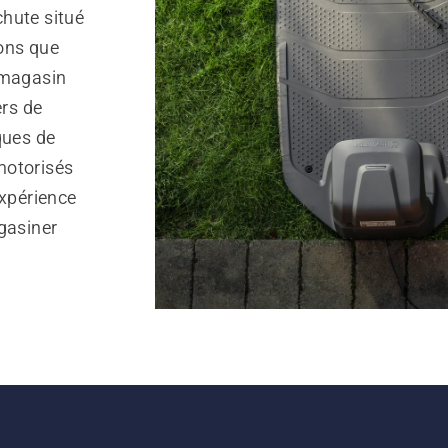
hute situé
ons que
 magasin
rs de
ques de
motorisés
expérience
gasiner