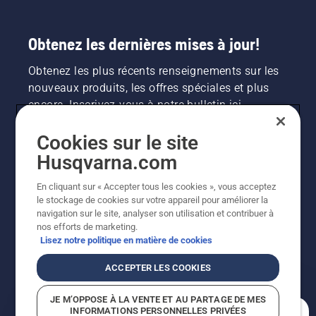
Obtenez les dernières mises à jour!
Obtenez les plus récents renseignements sur les
nouveaux produits, les offres spéciales et plus
encore. Inscrivez-vous à notre bulletin ici.
Cookies sur le site
INSCRIPTION À LA NEWSLETTER
Husqvarna.com
En cliquant sur « Accepter tous les cookies », vous acceptez
le stockage de cookies sur votre appareil pour améliorer la
navigation sur le site, analyser son utilisation et contribuer à
nos efforts de marketing.
Lisez notre politique en matière de cookies
ACCEPTER LES COOKIES
©2026 Husqvarna AB (publ.). En raison de
JE M’OPPOSE À LA VENTE ET AU PARTAGE DE MES
l'amélioration continue, le produit peut légèrement
INFORMATIONS PERSONNELLES PRIVÉES