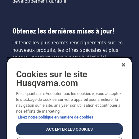
développement durable
Obtenez les dernières mises à jour!
Obtenez les plus récents renseignements sur les
nouveaux produits, les offres spéciales et plus
encore. Inscrivez-vous à notre bulletin ici.
Cookies sur le site
INSCRIPTION À LA NEWSLETTER
Husqvarna.com
En cliquant sur « Accepter tous les cookies », vous acceptez
le stockage de cookies sur votre appareil pour améliorer la
navigation sur le site, analyser son utilisation et contribuer à
nos efforts de marketing.
Lisez notre politique en matière de cookies
ACCEPTER LES COOKIES