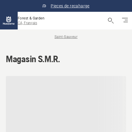
Pieces de recaharge
Forest & Garden
CA, Français
Saint-Sauveur
Magasin S.M.R.