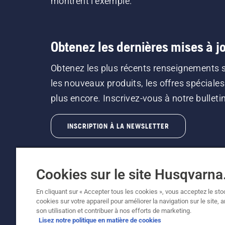
montrent l’exemple.
Obtenez les dernières mises à jo
Obtenez les plus récents renseignements 
les nouveaux produits, les offres spéciales
plus encore. Inscrivez-vous à notre bulletin 
INSCRIPTION À LA NEWSLETTER
Cookies sur le site Husqvarn
En cliquant sur « Accepter tous les cookies », vous acceptez le st
cookies sur votre appareil pour améliorer la navigation sur le site, 
©2026 Husqvarna AB (publ.). En raison de l'amé
son utilisation et contribuer à nos efforts de marketing.
fonctionnalité de la machine reste inchangée. 
Lisez notre politique en matière de cookies