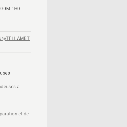
, G0M 1H0
ON@TELLAMBT
euses
ondeuses à
paration et de