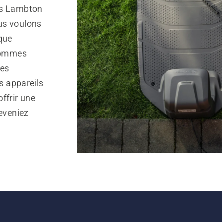
ls Lambton
us voulons
que
sommes
des
s appareils
ffrir une
reveniez