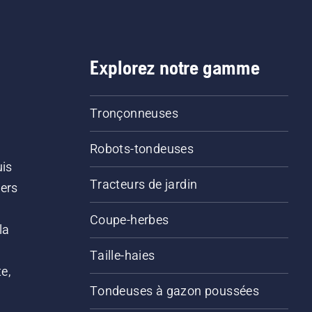
Explorez notre gamme
Tronçonneuses
Robots-tondeuses
uis
Tracteurs de jardin
iers
s
Coupe-herbes
la
Taille-haies
e,
Tondeuses à gazon poussées