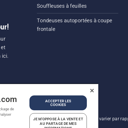
Souffleuses à feuilles
Tondeuses autoportées à coupe
ur!
frontale
sur
 et
ici.
a.com
ACCEPTER LES
COOKIES
ockage de
analyser
lioration continue, le produit peut légèrement varier par ra
JE M’OPPOSE À LA VENTE ET
AU PARTAGE DE MES
Tous droits réservés.