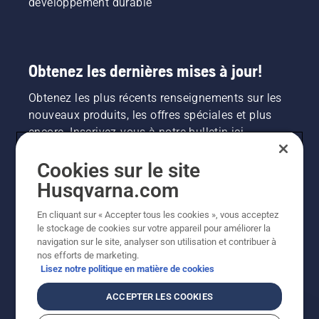
développement durable
Obtenez les dernières mises à jour!
Obtenez les plus récents renseignements sur les
nouveaux produits, les offres spéciales et plus
encore. Inscrivez-vous à notre bulletin ici.
Cookies sur le site
INSCRIPTION À LA NEWSLETTER
Husqvarna.com
En cliquant sur « Accepter tous les cookies », vous acceptez
le stockage de cookies sur votre appareil pour améliorer la
navigation sur le site, analyser son utilisation et contribuer à
nos efforts de marketing.
Lisez notre politique en matière de cookies
ACCEPTER LES COOKIES