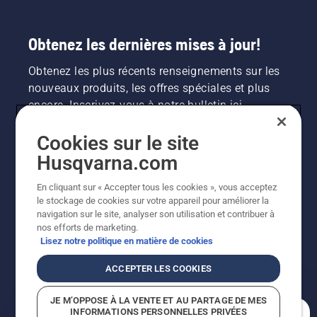
Obtenez les dernières mises à jour!
Obtenez les plus récents renseignements sur les
nouveaux produits, les offres spéciales et plus
encore. Inscrivez-vous à notre bulletin ici.
Cookies sur le site
INSCRIPTION À LA NEWSLETTER
Husqvarna.com
En cliquant sur « Accepter tous les cookies », vous acceptez
le stockage de cookies sur votre appareil pour améliorer la
navigation sur le site, analyser son utilisation et contribuer à
nos efforts de marketing.
Lisez notre politique en matière de cookies
ACCEPTER LES COOKIES
©2026 Husqvarna AB (publ.). En raison de
JE M’OPPOSE À LA VENTE ET AU PARTAGE DE MES
l'amélioration continue, le produit peut légèrement
INFORMATIONS PERSONNELLES PRIVÉES