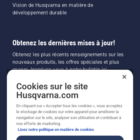
Vision de Husqvarna en matière de
développement durable
Obtenez les dernières mises à jour!
Obtenez les plus récents renseignements sur les
nouveaux produits, les offres spéciales et plus
encore. Inscrivez-vous à notre bulletin ici.
Cookies sur le site
INSCRIPTION À LA NEWSLETTER
Husqvarna.com
En cliquant sur « Accepter tous les cookies », vous acceptez
le stockage de cookies sur votre appareil pour améliorer la
navigation sur le site, analyser son utilisation et contribuer à
nos efforts de marketing.
Lisez notre politique en matière de cookies