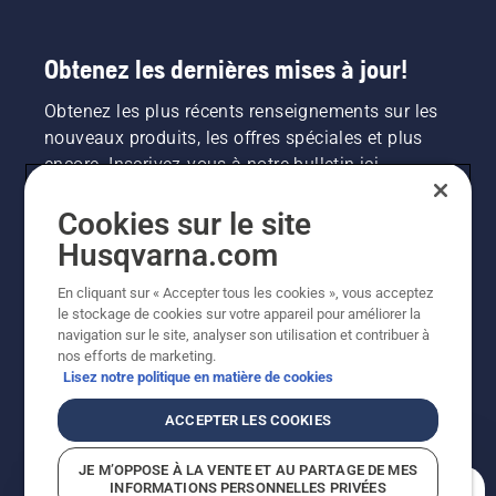
Obtenez les dernières mises à jour!
Obtenez les plus récents renseignements sur les
nouveaux produits, les offres spéciales et plus
encore. Inscrivez-vous à notre bulletin ici.
Cookies sur le site
INSCRIPTION À LA NEWSLETTER
Husqvarna.com
En cliquant sur « Accepter tous les cookies », vous acceptez
le stockage de cookies sur votre appareil pour améliorer la
navigation sur le site, analyser son utilisation et contribuer à
nos efforts de marketing.
Lisez notre politique en matière de cookies
ACCEPTER LES COOKIES
©2026 Husqvarna AB (publ.). En raison de
JE M’OPPOSE À LA VENTE ET AU PARTAGE DE MES
l'amélioration continue, le produit peut légèrement
INFORMATIONS PERSONNELLES PRIVÉES