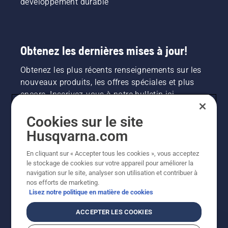
développement durable
Obtenez les dernières mises à jour!
Obtenez les plus récents renseignements sur les
nouveaux produits, les offres spéciales et plus
encore. Inscrivez-vous à notre bulletin ici.
Cookies sur le site
INSCRIPTION À LA NEWSLETTER
Husqvarna.com
En cliquant sur « Accepter tous les cookies », vous acceptez
le stockage de cookies sur votre appareil pour améliorer la
navigation sur le site, analyser son utilisation et contribuer à
nos efforts de marketing.
Lisez notre politique en matière de cookies
ACCEPTER LES COOKIES