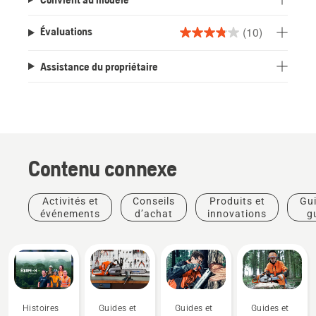
(10)
Évaluations
3.8
étoile(s)
Assistance du propriétaire
sur
5.
10
évaluations
Contenu connexe
Activités et
Conseils
Produits et
Gui
événements
d’achat
innovations
g
pra
Histoires
Guides et
Guides et
Guides et