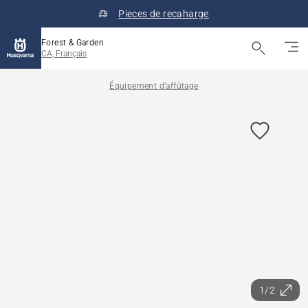
Pieces de recaharge
Forest & Garden
CA, Français
Équipement d’affûtage
1/2