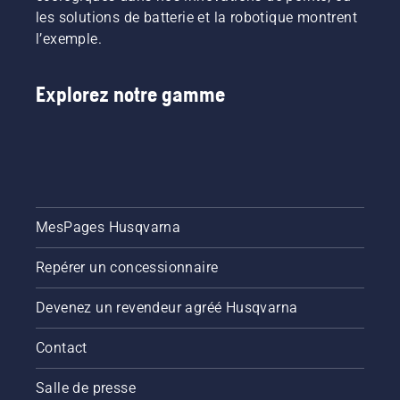
coupe
Découvrez
les solutions de batterie et la robotique montrent
plus
chacun
l’exemple.
rapide et
des
plus
ambassadeurs
efficace.
de notre
Explorez notre gamme
Regardez
marque
cette
ci-
courte
dessous.
vidéo sur
la façon
d’affûter
et
MesPages Husqvarna
d’entretenir
une lame
à herbe.
Repérer un concessionnaire
Devenez un revendeur agréé Husqvarna
Contact
Salle de presse