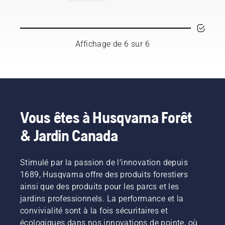
pour
la
vous-
de lime
couper
foresterie.
même.
facilite le
l’herbe
Ensemble,
maintien
plus
nous
de la
épaisse
travaillons
chaîne.
Affichage de 6 sur 6
et plus
à faire
dense
progresser
lorsqu’un
ces
coupe-
disciplines
herbe
vers un
équipé
avenir
d’un fil
plus sûr
Vous êtes à Husqvarna Forêt
de coupe
et plus
& Jardin Canada
en nylon
durable
ne suffit
grâce à
pas. Une
des
Stimulé par la passion de l’innovation depuis
lame à
produits
herbe
conçus
1689, Husqvarna offre des produits forestiers
couper
pour les
ainsi que des produits pour les parcs et les
facilement
professionnels
jardins professionnels. La performance et la
le gazon
et par
convivialité sont à la fois sécuritaires et
épais
des
écologiques dans nos innovations de pointe, où
pour une
professionnels.