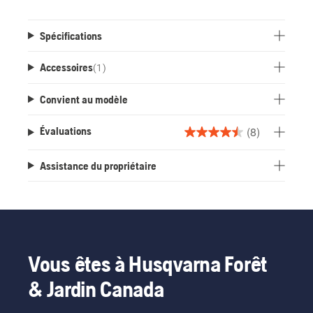
Spécifications
Accessoires
(
1
)
Convient au modèle
(8)
Évaluations
4.5
étoile(s)
Assistance du propriétaire
sur
5.
8
évaluations
Vous êtes à Husqvarna Forêt
& Jardin Canada