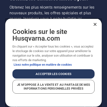
Obtenez les plus récents renseignements sur les
nouveaux produits, les offres spéciales et plus
encore. Inscrivez-vous à notre bulletin ici.
Cookies sur le site
INSCRIPTION À LA NEWSLETTER
Husqvarna.com
En cliquant sur « Accepter tous les cookies », vous acceptez
le stockage de cookies sur votre appareil pour améliorer la
navigation sur le site, analyser son utilisation et contribuer à
nos efforts de marketing.
Lisez notre politique en matière de cookies
ACCEPTER LES COOKIES
©2026 Husqvarna AB (publ.). En raison de
JE M’OPPOSE À LA VENTE ET AU PARTAGE DE MES
l'amélioration continue, le produit peut légèrement
INFORMATIONS PERSONNELLES PRIVÉES
varier par rapport aux images, mais la fonctionnalité de
la machine reste inchangée. Tous droits réservés.
Soutien à la clientèle
Politique relative aux témoins
Conditions d’utilisation
Politique de confidentialité