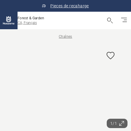
Pieces de recaharge
Forest & Garden
CA, Français
Chaînes
1/1