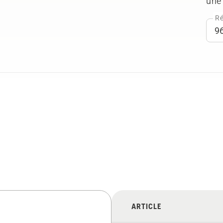
une 
Ré
ARTICLE