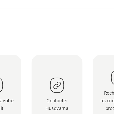
Rech
z votre
Contacter
revend
it
Husqvarna
pro