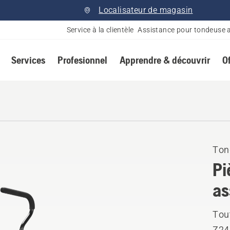
Localisateur de magasin
Service à la clientèle
Assistance pour tondeuse 
Services
Profesionnel
Apprendre & découvrir
O
Ton
Pi
as
Tou
Z246