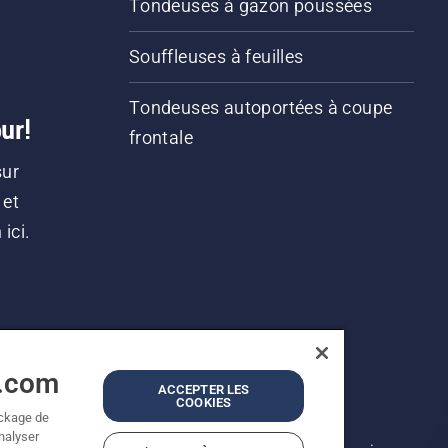
Tondeuses à gazon poussées
Souffleuses à feuilles
Tondeuses autoportées à coupe
ur!
frontale
sur
 et
ici.
a.com
ACCEPTER LES
COOKIES
ockage de
analyser