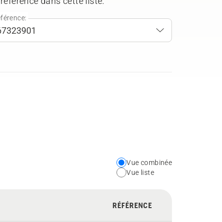
référence dans cette liste.
férence:
Vue combinée
Choose
Vue liste
your
preferred
RÉFÉRENCE
view