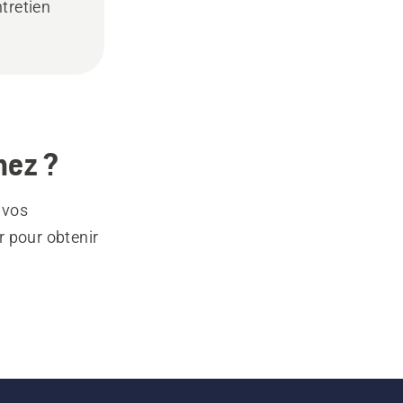
ntretien
hez ?
 vos
r pour obtenir