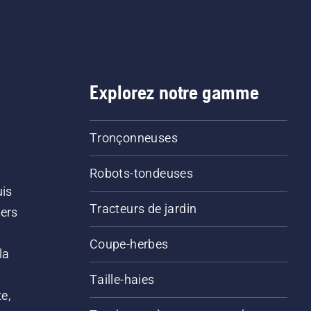
Explorez notre gamme
Tronçonneuses
Robots-tondeuses
uis
Tracteurs de jardin
iers
s
Coupe-herbes
la
Taille-haies
e,