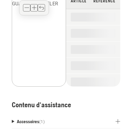
ARTICLE
RÉFÉRENCE
type
for
the
spare
parts
Contenu d'assistance
Accessoires
(
1
)