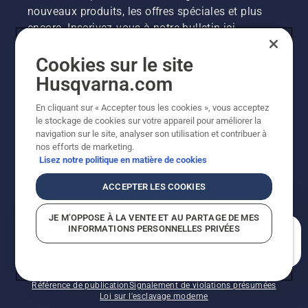
nouveaux produits, les offres spéciales et plus
encore. Inscrivez-vous à notre bulletin ici.
Cookies sur le site
INSCRIPTION À LA NEWSLETTER
Husqvarna.com
En cliquant sur « Accepter tous les cookies », vous acceptez
le stockage de cookies sur votre appareil pour améliorer la
navigation sur le site, analyser son utilisation et contribuer à
nos efforts de marketing.
Lisez notre politique en matière de cookies
ACCEPTER LES COOKIES
©2026 Husqvarna AB (publ.). En raison de
JE M’OPPOSE À LA VENTE ET AU PARTAGE DE MES
l'amélioration continue, le produit peut légèrement
INFORMATIONS PERSONNELLES PRIVÉES
varier par rapport aux images, mais la fonctionnalité de
En quoi pouvons-nous vous aider?
la machine reste inchangée. Tous droits réservés.
Soutien à la clientèle
Politique relative aux témoins
Conditions d’utilisation
Politique de confidentialité
Référence de publication
Signalement de violations présumées
Loi sur l'esclavage moderne