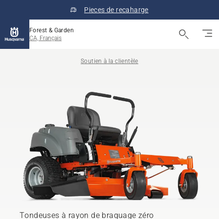
Pieces de recaharge
Forest & Garden
CA, Français
Soutien à la clientèle
Tondeuses à rayon de braquage zéro