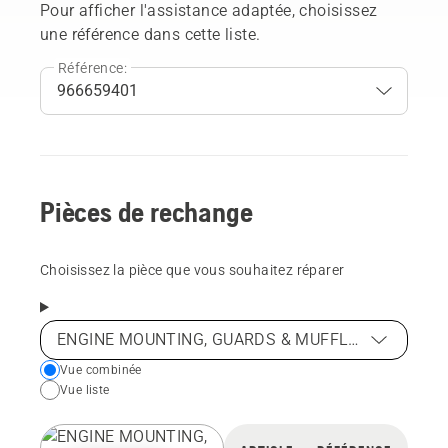
Pour afficher l'assistance adaptée, choisissez
une référence dans cette liste.
Référence:
Pièces de rechange
Choisissez la pièce que vous souhaitez réparer
ENGINE MOUNTING, GUARDS & MUFFLER
Choose
Vue combinée
Vue liste
your
preferred
view