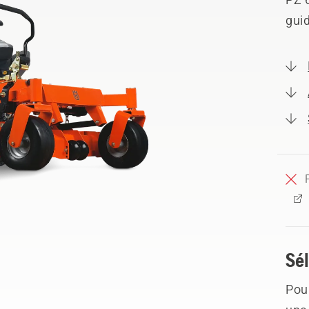
guid
Sél
Pour