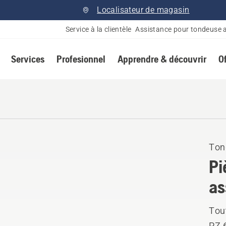
Localisateur de magasin
Service à la clientèle
Assistance pour tondeuse 
Services
Profesionnel
Apprendre & découvrir
O
Ton
Pi
as
Tou
PZ 