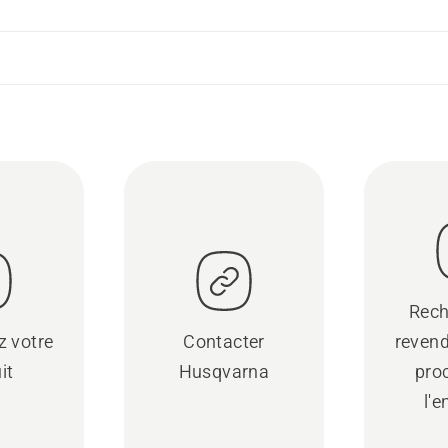
Rech
z votre
Contacter
revend
it
Husqvarna
pro
l'e