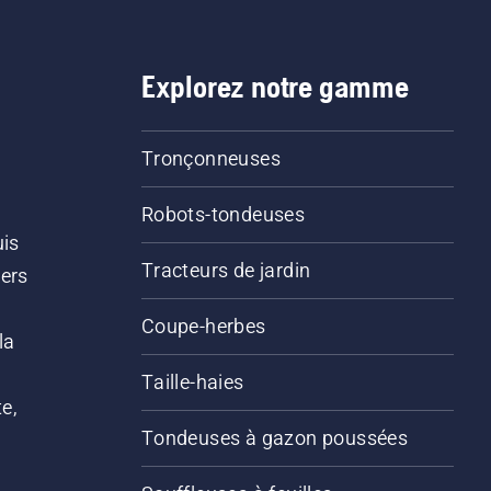
Explorez notre gamme
Tronçonneuses
Robots-tondeuses
uis
Tracteurs de jardin
iers
s
Coupe-herbes
la
Taille-haies
e,
Tondeuses à gazon poussées