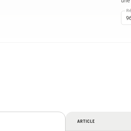
une 
Ré
ARTICLE