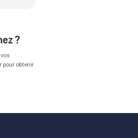
hez ?
 vos
r pour obtenir