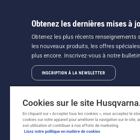
Obtenez les dernières mises à jo
Obtenez les plus récents renseignements 
les nouveaux produits, les offres spéciales
plus encore. Inscrivez-vous à notre bulletin 
INSCRIPTION À LA NEWSLETTER
Cookies sur le site Husqvarn
En cliquant sur « Accepter tous les cookies », vous acceptez le st
cookies sur votre appareil pour améliorer la navigation sur le site, 
©2026 Husqvarna AB (publ.). En raison de l'amé
son utilisation et contribuer à nos efforts de marketing.
fonctionnalité de la machine reste inchangée. 
Lisez notre politique en matière de cookies
Soutien à la clientèle
Politique relative aux témoins
C