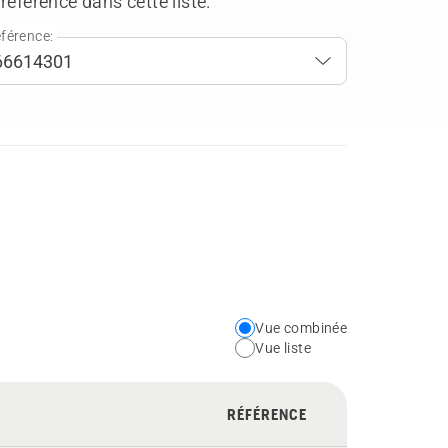
référence dans cette liste.
férence:
Vue combinée
Choose
Vue liste
your
preferred
RÉFÉRENCE
view