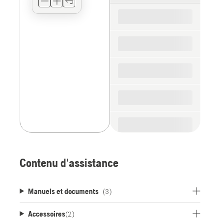
for
the
spare
parts
Contenu d'assistance
Manuels et documents
(3)
Accessoires
(
2
)