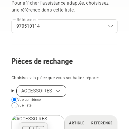
Pour afficher l'assistance adaptée, choisissez
une référence dans cette liste.
Référence:
Pièces de rechange
Choisissez la pièce que vous souhaitez réparer
ACCESSOIRES
Choose
Vue combinée
Vue liste
your
preferred
view
ARTICLE
RÉFÉRENCE
type